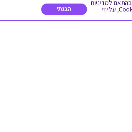
 ועוד, בהתאם למדיניות
הפרטיות. המשך גלישה באתר מהווה הסכמה לשימוש זה. באפשרותך לשנות את הגדרות ה- Cookies, על ידי
הבנתי
דברו איתנו
03-3737392
א'-ה' 9:00-17:00
פנייה לשירות לקוחות
תו תקן בינלאומי המעיד
על רמת האמינות,
המקצועיות ואיכות
השירות.