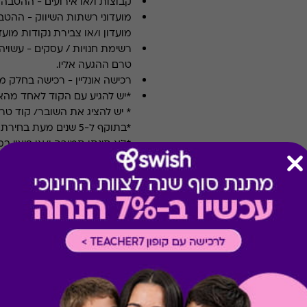
קבוצות ו/או אירועים
-
ההטבה א
מועדוני רשתות השיווק
-
ההטבה
מועדון ו/או צבירת נקודות מועדו
רשימת חנויות / עסקים
-
עשויה
טרם ההגעה אליו.
רכישה אונליין
-
רכישה בחלק מאת
*יש להגיע עם הקוד לאחד מה
* יש להציג את השובר/ קוד טר
*בתוקף ל-5 שנים מעת בחירת המתנה
*לא תינתן תמורה ו/או פיצוי 
*לאחר בחירת ההטבה לא ניתן
*טיב השירותים הינם באחריות