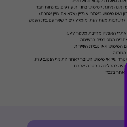
ינה מיועדת לקבוצות ואירועים
 אינה ניתנת למימוש בחנויות עודפים, בהנחות חבר
ן ו/או מימוש באתרי אונליין (אלא אם צויין אחרת)
 להשתנות מעת לעת, מומלץ ליצור קשר עם בית העסק
רי האונליין מחייבת מספר CVV
אתרים המפורטים ברשימה
ם המימוש ו/או קבלת השירות
במקרה של אי מימוש השובר לאחר התוקף הנקוב עליו.
 יהיה להחליפה בהטבה אחרת
 האתר בלבד