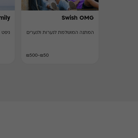
mily
Swish OMG
המתנה המושלמת לנערות ולנערים
גיפט 
₪50-₪500