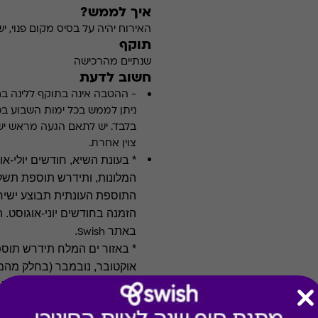
איך לממש?
האירוח יהיה על בסיס מקום פנוי,
תוקף
שנתיים מהרכישה
חשוב לדעת
-
ההטבה אינה בתוקף ללינה בחוד
ניתן לממש בכל ימות השבוע בכ
בלבד. יש לתאם הגעה מראש יש
צוין אחרת.
* בעונת השיא, חודשים יולי-א
המלונות, ותידרש תוספת תשל
התוספת העונתית תבוצע ישיר
הזמנה בחודשים יוני-אוגוסט.
באתר
.
Swish
*
באזור ים המלח תידרש תוספת
אוקטובר, נובמבר (בחלק מהמל
*
מימוש ההטבה עשויה לחייב ל
(למידע נוסף יש להתעדכן במל