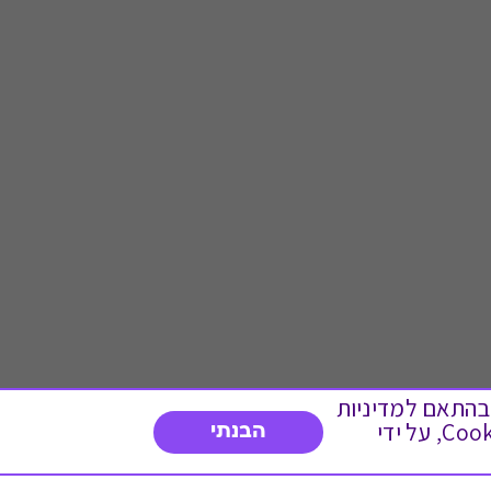
 ועוד, בהתאם למדיניות
הפרטיות. המשך גלישה באתר מהווה הסכמה לשימוש זה. באפשרותך לשנות את הגדרות ה- Cookies, על ידי
הבנתי