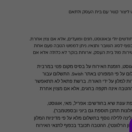
 יש ליצור קשר עם בית העסק ולתאם
שים יולי ובאוגוסט, חגים ומועדים, אלא אם צוין אחרת.
פוף לסוג השובר ותנאיו. ניתן לממש הטבה פעם אחת
ירות מול בית העסק. ארוחת בוקר לא כלולה אלא אם
וגוסט, הזמנת האירוח על בסיס מקום פנוי במרבית
ום על פי המפורט
באתר
.
התשלום עבור
Swish
ות למלון על ידי האורח. ברשת פתאל לא תתאפשר
 ההטבה אינה תקפה בחגים, אלא אם מצוין אחרת
 עונת שיא בחודשים: אפריל, מאי, אוגוסט,
ונות תתכן תוספת גם ביוני ובספטמבר).
ינה ללילה נוסף בתשלום מלא על פי מדיניות המלון
ון הרלוונטי). ההטבה תכובד בכפוף לתנאי האירוח