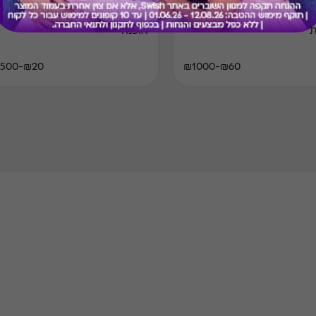
קארד מסעדות שף בפריסה
גיפט קארד למימוש במגוון מותגי
ת
אופנה
₪20-₪500
₪60-₪1000