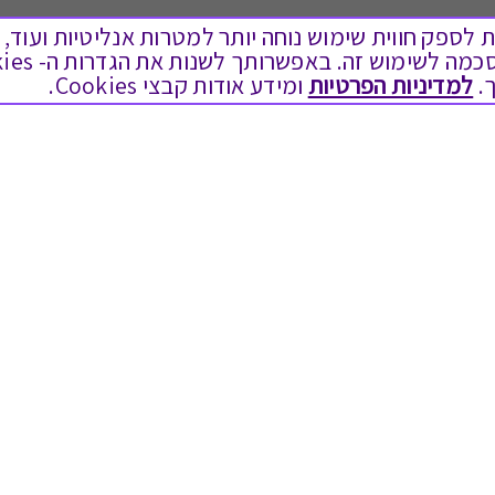
ים בקבצי Cookies על מנת לספק חווית שימוש נוחה יותר למטרות אנליטיות
.
למדיניות הפרטיות
ומידע אודות קבצי Cookies.
לתת מתנה
טוב לדעת
כל המתנות
בירור יתרה בגיפט קארד
מתנות ללידה
שאלות נפוצות
מתנה למורה ולגננת לסוף שנה
Swish בתקשורת
מסעדות ובתי קפה
שחזור קוד דיגיטלי
ארוחות בוקר
כניסה לעסקים
יקבים ומבשלות
תקנון האתר ותנאי שימוש
צימרים ובתי מלון
תקנון גיפט קארד
בילוי בספא
מדיניות פרטיות
מופעים והצגות
הקוד האתי
אופנה ולייף סטייל
הסדרי נגישות
מתנות לראש השנה
הצטרפות ספקים