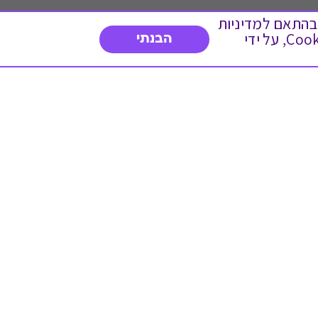
 ועוד, בהתאם למדיניות
הפרטיות. המשך גלישה באתר מהווה הסכמה לשימוש זה. באפשרותך לשנות את הגדרות ה- Cookies, על ידי
הבנתי
דברו איתנו
03-3737392
א'-ה' 9:00-17:00
פנייה לשירות לקוחות
תו תקן בינלאומי המעיד
על רמת האמינות,
המקצועיות ואיכות
השירות.