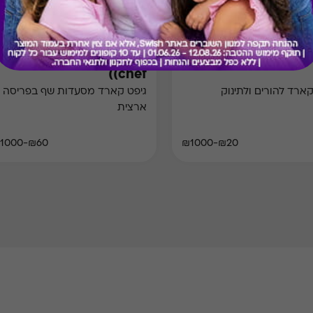
Swish Dine & Wine
Swish 
(chef)
קארד להורים ולתינוק
גיפט קארד מסעדות שף בפריסה
ארצית
₪60-₪1000
₪20-₪1000