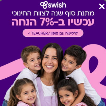
*
באזור ים המלח תידרש תוספת
אוקטובר, נובמבר (בחלק מהמל
*
מימוש ההטבה עשויה לחייב ל
(למידע נוסף יש להתעדכן במל
המקובלים בכל מלון.
*
הרכב ארוחת הבוקר משתנה 
תתקיים בסמוך למלון.
מתנות ששווה לך להכיר