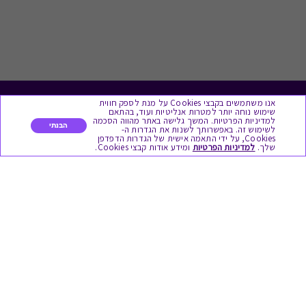
אנו משתמשים בקבצי Cookies על מנת לספק חווית
לתת מתנה
שימוש נוחה יותר למטרות אנליטיות ועוד, בהתאם
למדיניות הפרטיות. המשך גלישה באתר מהווה הסכמה
הבנתי
לשימוש זה. באפשרותך לשנות את הגדרות ה-
כל המתנות
Cookies, על ידי התאמה אישית של הגדרות הדפדפן
שלך.
למדיניות הפרטיות
ומידע אודות קבצי Cookies.
מתנות ללידה
מתנה למורה ולגננת לסוף שנה
מסעדות ובתי קפה
ארוחות בוקר
יקבים ומבשלות
צימרים ובתי מלון