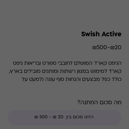
Swish Active
₪20-₪500
הגיפט קארד המושלם לחובבי ספורט ובריאות גיפט
קארד למימוש במגוון רשתות ומותגים מובילים בארץ,
כולל כפל מבצעים והנחות סוף עונה (למעט על
הנחות חברי מועדון ועל צבירת נקודות מועדון).
השימוש בגיפט קארד הוא רב פעמי עד סיום היתרה.
מה סכום המתנה?
הכרטיס כולל כפל מבצעים והנחות למעט: חנויות
עודפים, הנחת מועדון, מגבלות הרשת וצבירת נקודות
של בית העסק.