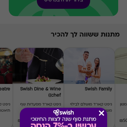
בירור יתרה בכרטיס
מתנות ששווה לך להכיר
eatre
Swish Dine & Wine
Swish Family
(chef)
וון
גיפט קארד מושלם לבילוי
גיפט קארד מסעדות שף
משפחתי
בפריסה ארצית
תיאטר
₪60-₪1000
₪20-₪500