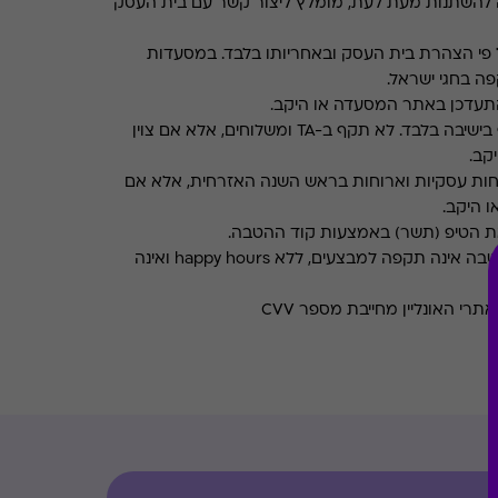
 להשתנות מעת לעת, מומלץ ליצור קשר עם בית העסק
פי הצהרת בית העסק ובאחריותו בלבד. במסעדות
ה בחגי ישראל.
תעדכן באתר המסעדה או היקב.
תקף בישיבה בלבד. לא תקף ב-TA ומשלוחים, אלא אם צוין
קב.
חות עסקיות וארוחות בראש השנה האזרחית, אלא אם
ו היקב.
את הטיפ (תשר) באמצעות קוד ההטבה.
ההטבה אינה תקפה למבצעים, ללא happy hours ואינה
רי האונליין מחייבת מספר CVV