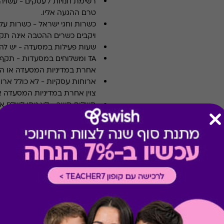
רשימת חנויות / עסקים
-
עשויה
טרם ההגעה אליו.
כשרות וחגי ישראל
-
כשרות על 
ויקבים כשרים ההטבה אינה תקפ
שעות פעילות במסעדה
-
יש לה
TA ומשלוחים במסעדות
-
אחרת במדיניות המסעדה או הי
ארוחות עסקיות
-
לא כולל ארו
צוין אחרת במדיניות המסעדה א
תשלום תשר
-
לא ניתן לשלם 
מבצעים במסעדות/יקבים
-
כוללת 10% הנחה לתושבי אילת
רכישה אונליין
-
רכישה בחלק מאת