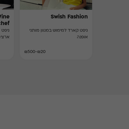
Wine
Swish Fashion
chef)
גיפט קארד למימוש במגוון מותגי
גיפט 
אופנה
ארצי
₪20-₪500