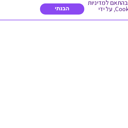
 ועוד, בהתאם למדיניות
הפרטיות. המשך גלישה באתר מהווה הסכמה לשימוש זה. באפשרותך לשנות את הגדרות ה- Cookies, על ידי
הבנתי
דברו איתנו
03-3737392
א'-ה' 9:00-17:00
פנייה לשירות לקוחות
תו תקן בינלאומי המעיד
על רמת האמינות,
המקצועיות ואיכות
השירות.