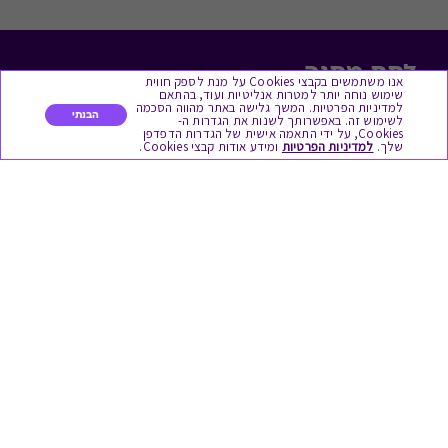
לתת מתנה
אנו משתמשים בקבצי Cookies על מנת לספק חווית
שימוש נוחה יותר למטרות אנליטיות ועוד, בהתאם
למדיניות הפרטיות. המשך גלישה באתר מהווה הסכמה
כל המתנות
הבנתי
לשימוש זה. באפשרותך לשנות את הגדרות ה-
Cookies, על ידי התאמה אישית של הגדרות הדפדפן
שלך.
למדיניות הפרטיות
ומידע אודות קבצי Cookies.
מתנות ללידה
מתנה למורה ולגננת לסוף שנה
מסעדות ובתי קפה
ארוחות בוקר
יקבים ומבשלות
צימרים ובתי מלון
בילוי בספא
מופעים והצגות
אופנה ולייף סטייל