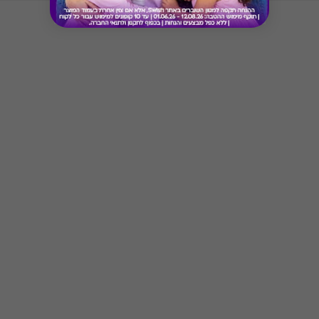
Button