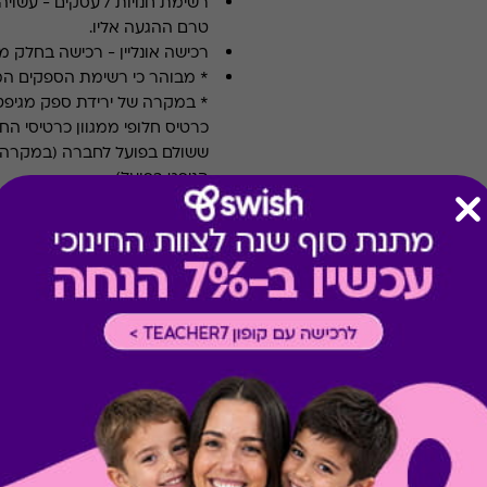
רשימת חנויות / עסקים
-
עשויה
טרם ההגעה אליו.
רכישה אונליין
-
רכישה בחלק מאת
* מבוהר כי רשימת הספקים ה
* במקרה של ירידת ספק מגיפט
כרטיס חלופי ממגוון כרטיסי הח
ששולם בפועל לחברה (במקרה כז
הגיפט בפועל).
קיבלת מתנה כזו?