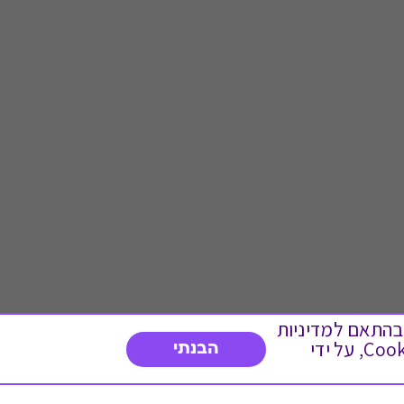
 ועוד, בהתאם למדיניות
הפרטיות. המשך גלישה באתר מהווה הסכמה לשימוש זה. באפשרותך לשנות את הגדרות ה- Cookies, על ידי
הבנתי
דברו איתנו