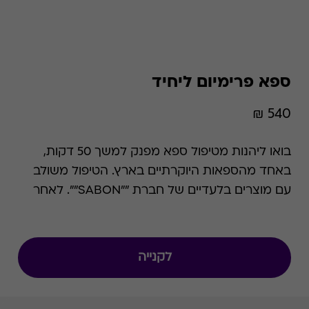
ספא פרימיום ליחיד
540 ₪
בואו ליהנות מטיפול ספא מפנק למשך 50 דקות,
באחד מהספאות היוקרתיים בארץ. הטיפול משולב
עם מוצרים בלעדיים של חברת ""SABON"". לאחר
מכן תוכלו להמשיך את יום הכיף במתקני הספא
והבריכות אותם מציע בית המלון הנבחר. ניתן למימוש
בכל ימי הפעילות בתיאום מראש ובכפוף לזמינות
לקנייה
המקום. תוספת בימי שישי-שבת: 50 ש""ח, תוספת
בחודשים יולי אוגוסט: 100 ש""ח.