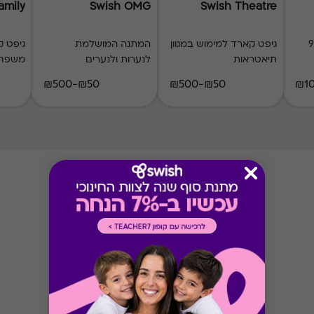
amily
Swish OMG
Swish Theatre
ל 900
גיפט קארד למימוש במגוון
המתנה המושלמת
גיפט ק
תיאטראות
לנערות ולנערים
משפחת
₪50-₪500
₪50-₪500