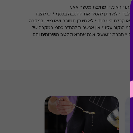
רי האונליין מחייבת מספר CVV
לבד * לא ניתן להמיר את ההטבה בכסף * יש להציג
או קבלת השירות * לא תינתן תמורה ו/או פיצוי במקרה
קף הנקוב עליו * אין אפשרות להחזר כספי במקרה של
אובדן או גניבה * אין כפל מבצעים * חברת “Swish” אינה אחראית לטיב השירותים והם