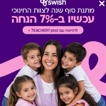
טרם ההגעה אליו.
רכישה אונליין
-
רכישה בחלק מאת
* ניתן לממש הטבה פעם אחת ב
את השובר/ קוד טרם המימוש ו/
של אי מימוש השובר לאחר התו
באחריות בית העסק בלבד.
מתנות ששווה לך להכיר