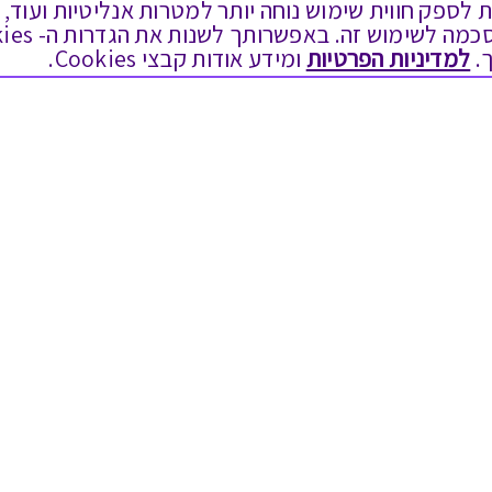
ים בקבצי Cookies על מנת לספק חווית שימוש נוחה יותר למטרות אנליטיות
.
למדיניות הפרטיות
ומידע אודות קבצי Cookies.
לתת מתנה
טוב לדעת
כל המתנות
בירור יתרה בגיפט קארד
מתנות ללידה
שאלות נפוצות
מתנה למורה ולגננת לסוף שנה
Swish בתקשורת
מסעדות ובתי קפה
שחזור קוד דיגיטלי
ארוחות בוקר
כניסה לעסקים
יקבים ומבשלות
תקנון האתר ותנאי שימוש
צימרים ובתי מלון
תקנון גיפט קארד
בילוי בספא
מדיניות פרטיות
מופעים והצגות
הקוד האתי
אופנה ולייף סטייל
הסדרי נגישות
מתנות לראש השנה
הצטרפות ספקים
גיפט קארד
מועדונים ותוכניות נאמנות