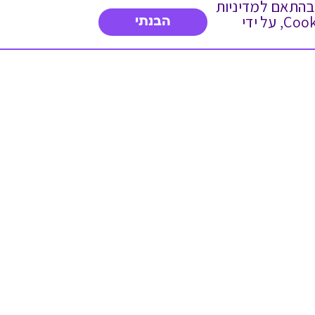
 ועוד, בהתאם למדיניות
הפרטיות. המשך גלישה באתר מהווה הסכמה לשימוש זה. באפשרותך לשנות את הגדרות ה- Cookies, על ידי
הבנתי
דברו איתנו
03-3737392
א'-ה' 9:00-17:00
פנייה לשירות לקוחות
תו תקן בינלאומי המעיד
על רמת האמינות,
המקצועיות ואיכות
השירות.