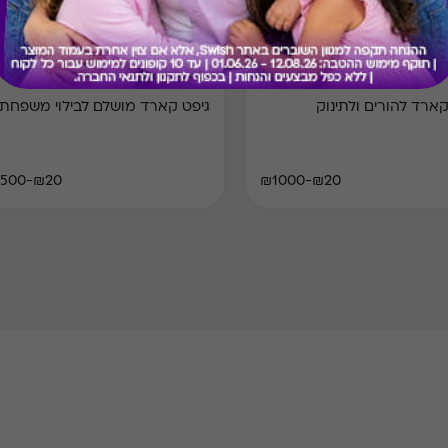
Swish Family
Swish 
קארד להורים ולתינוק
גיפט קארד מושלם לבילוי משפחתי
₪20-₪500
₪20-₪1000