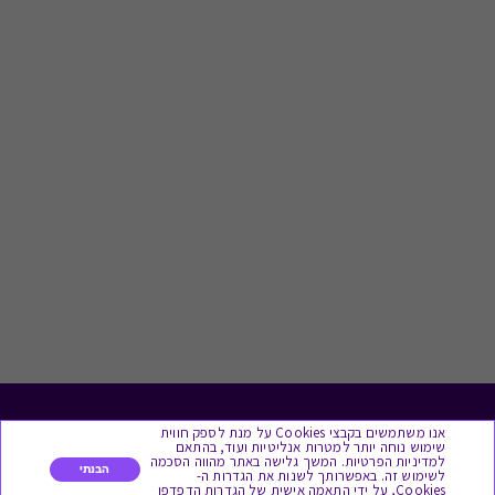
לתת מתנה
אנו משתמשים בקבצי Cookies על מנת לספק חווית
שימוש נוחה יותר למטרות אנליטיות ועוד, בהתאם
למדיניות הפרטיות. המשך גלישה באתר מהווה הסכמה
הבנתי
לשימוש זה. באפשרותך לשנות את הגדרות ה-
כל המתנות
Cookies, על ידי התאמה אישית של הגדרות הדפדפן