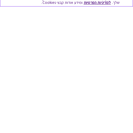
שלך.
למדיניות הפרטיות
ומידע אודות קבצי Cookies.
מתנות ללידה
מתנה למורה ולגננת לסוף שנה
מסעדות ובתי קפה
ארוחות בוקר
יקבים ומבשלות
צימרים ובתי מלון
בילוי בספא
מופעים והצגות
אופנה ולייף סטייל
מתנות לראש השנה
גיפט קארד
טוב לדעת