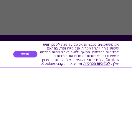
אנו משתמשים בקבצי Cookies על מנת לספק חווית
לתת מתנה
שימוש נוחה יותר למטרות אנליטיות ועוד, בהתאם
למדיניות הפרטיות. המשך גלישה באתר מהווה הסכמה
הבנתי
לשימוש זה. באפשרותך לשנות את הגדרות ה-
כל המתנות
Cookies, על ידי התאמה אישית של הגדרות הדפדפן
שלך.
למדיניות הפרטיות
ומידע אודות קבצי Cookies.
מתנות ללידה
מתנה למורה ולגננת לסוף שנה
מסעדות ובתי קפה
ארוחות בוקר
יקבים ומבשלות
צימרים ובתי מלון