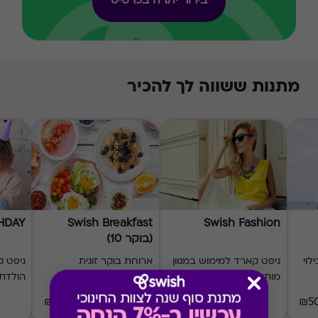
בירור יתרה בכרטיס
מתנות ששווה לך להכיר
THDAY
Swish Breakfast
Swish Fashion
(בוקר 10)
לוי
גיפט קארד למימוש במגוון
ארוחת בוקר זוגית
גיפט ק
מותגי אופנה
במבחר מסעדות
הולדת
168 ₪
₪20-₪500