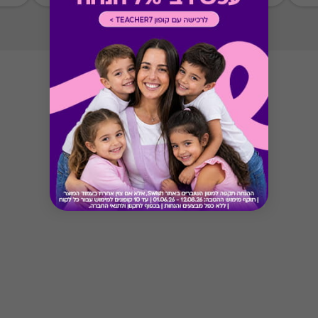
* קודי הנחה אינם תקפים בגיפט קארד זה.
* מבוהר כי רשימת הספקים המכבדות את הגיפט
קארד עשויה להשתנות מעת לעת.
* במקרה של ירידת ספק מגיפט עם ספק יחיד,
באפשרות הלקוח לפנות לחברה ולבקש כרטיס חלופי
ממגוון כרטיסי החברה או לבקש החזר כספי בגין
רכישת הגיפט עפ"י הסכום ששולם בפועל לחברה
(במקרה כזה הזיכוי יינתן אך ורק לרוכש הגיפט, ללא
קשר למחזיק הגיפט בפועל).
Button