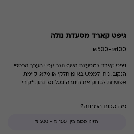
גיפט קארד מסעדת נולה
₪100-₪500
גיפט קארד למסעדת השף נולה עפ"י הערך הכספי
הנקוב. ניתן לממש באופן חלקי או מלא. קיימת
אפשרות לבדוק את היתרה בכל זמן נתון. *קודי
הנחה אינם תקפים בגיפט קארד זה, למעט קודי
מועדוני לקוחות ומבצעי החודש ללקוחות.
מה סכום המתנה?