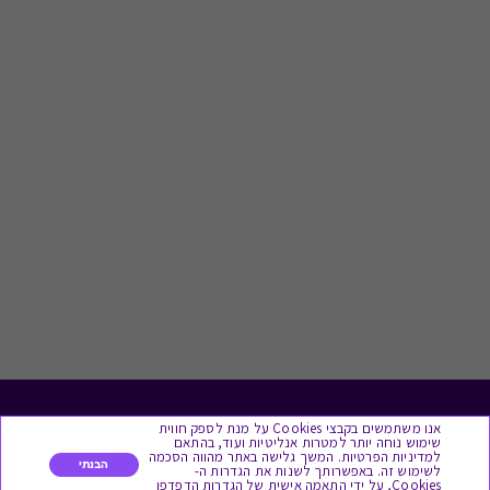
לתת מתנה
אנו משתמשים בקבצי Cookies על מנת לספק חווית
שימוש נוחה יותר למטרות אנליטיות ועוד, בהתאם
למדיניות הפרטיות. המשך גלישה באתר מהווה הסכמה
הבנתי
לשימוש זה. באפשרותך לשנות את הגדרות ה-
כל המתנות
Cookies, על ידי התאמה אישית של הגדרות הדפדפן