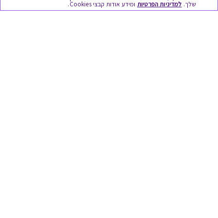
שלך.
למדיניות הפרטיות
ומידע אודות קבצי Cookies.
מתנות ללידה
מתנה למורה ולגננת לסוף שנה
מסעדות ובתי קפה
ארוחות בוקר
יקבים ומבשלות
צימרים ובתי מלון
בילוי בספא
מופעים והצגות
אופנה ולייף סטייל
מתנות לראש השנה
גיפט קארד
טוב לדעת