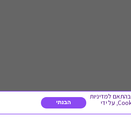
 ועוד, בהתאם למדיניות
הפרטיות. המשך גלישה באתר מהווה הסכמה לשימוש זה. באפשרותך לשנות את הגדרות ה- Cookies, על ידי
הבנתי
דברו איתנו
03-3737392
א'-ה' 9:00-17:00