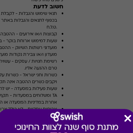
5 שנים מהרכישה
חשוב לדעת
תנאי שימוש והגבלות
-
לקבלת פ
.ט.ל.ח
קבוצות ו/או אירועים
-
ההטבה א
שעות למימוש ארוחת בוקר
-
ב
מועדוני רשתות השיווק
-
ההטבה
מועדון ו/או צבירת נקודות מועדו
רשימת חנויות / עסקים
-
עשויה
טרם ההגעה אליו.
כשרות וחגי ישראל
-
כשרות על 
ויקבים כשרים ההטבה אינה תקפ
שעות פעילות במסעדה
-
יש לה
TA ומשלוחים במסעדות
-
אחרת במדיניות המסעדה או הי
ארוחות עסקיות
-
לא כולל ארו
צוין אחרת במדיניות המסעדה א
תשלום תשר
-
לא ניתן לשלם 
מבצעים במסעדות/יקבים
-