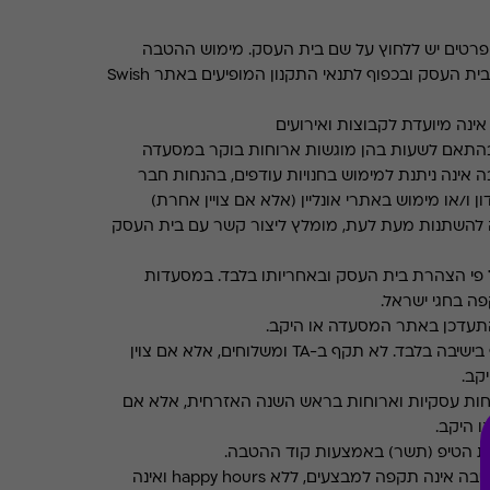
רטים יש ללחוץ על שם בית העסק. מימוש ההטבה
בכפוף לתנאים והגבלות באתר בית העסק ובכפוף לתנאי התקנון המופיעים באתר Swish
ינה מיועדת לקבוצות ואירועים
התאם לשעות בהן מוגשות ארוחות בוקר במסעדה
 אינה ניתנת למימוש בחנויות עודפים, בהנחות חבר
ן ו/או מימוש באתרי אונליין (אלא אם צויין אחרת)
 להשתנות מעת לעת, מומלץ ליצור קשר עם בית העסק
פי הצהרת בית העסק ובאחריותו בלבד. במסעדות
ה בחגי ישראל.
תעדכן באתר המסעדה או היקב.
תקף בישיבה בלבד. לא תקף ב-TA ומשלוחים, אלא אם צוין
קב.
חות עסקיות וארוחות בראש השנה האזרחית, אלא אם
ו היקב.
את הטיפ (תשר) באמצעות קוד ההטבה.
ההטבה אינה תקפה למבצעים, ללא happy hours ואינה