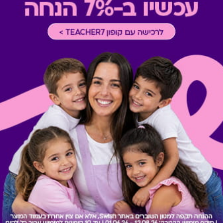
כוללת 10% הנחה לתושבי אילת
* מבוהר כי רשימת הספקים ה
* במקרה של ירידת ספק מגיפט
כרטיס חלופי ממגוון כרטיסי הח
ששולם בפועל לחברה (במקרה כז
הגיפט בפועל).
קיבלת מתנה כזו?
בירור יתרה בכרטיס