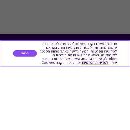
אנו משתמשים בקבצי Cookies על מנת לספק חווית
לתת מתנה
שימוש נוחה יותר למטרות אנליטיות ועוד, בהתאם
למדיניות הפרטיות. המשך גלישה באתר מהווה הסכמה
הבנתי
לשימוש זה. באפשרותך לשנות את הגדרות ה-
כל המתנות
Cookies, על ידי התאמה אישית של הגדרות הדפדפן
שלך.
למדיניות הפרטיות
ומידע אודות קבצי Cookies.
מתנות ללידה
מתנה למורה ולגננת לסוף שנה
מסעדות ובתי קפה
ארוחות בוקר
יקבים ומבשלות
צימרים ובתי מלון