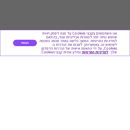
אנו משתמשים בקבצי Cookies על מנת לספק חווית
שימוש נוחה יותר למטרות אנליטיות ועוד, בהתאם
למדיניות הפרטיות. המשך גלישה באתר מהווה הסכמה
הבנתי
לשימוש זה. באפשרותך לשנות את הגדרות ה-
Cookies, על ידי התאמה אישית של הגדרות הדפדפן
לתת מתנה
שלך.
למדיניות הפרטיות
ומידע אודות קבצי Cookies.
כל המתנות
מתנות ללידה
מתנה למורה ולגננת לסוף שנה
מסעדות ובתי קפה
ארוחות בוקר
יקבים ומבשלות
צימרים ובתי מלון