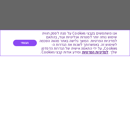
אנו משתמשים בקבצי Cookies על מנת לספק חווית
שימוש נוחה יותר למטרות אנליטיות ועוד, בהתאם
למדיניות הפרטיות. המשך גלישה באתר מהווה הסכמה
הבנתי
לשימוש זה. באפשרותך לשנות את הגדרות ה-
Cookies, על ידי התאמה אישית של הגדרות הדפדפן
לתת מתנה
שלך.
למדיניות הפרטיות
ומידע אודות קבצי Cookies.
כל המתנות
מתנות ללידה
מתנה למורה ולגננת לסוף שנה
מסעדות ובתי קפה
ארוחות בוקר
יקבים ומבשלות
צימרים ובתי מלון