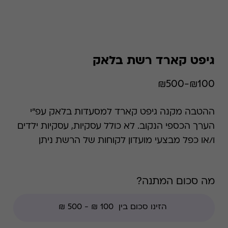
גיפט קארד רשת בלאק
₪100-₪500
ההטבה מקנה גיפט קארד למסעדות בלאק עפ"י
הערך הכספי הנקוב. לא כולל עסקיות, עסקיות ילדים
ו/או כפל מבצעי מועדון לקוחות של הרשת ניתן
לממש באופן חלקי או מלא. קיימת אפשרות לבדוק
את היתרה בכל זמן נתון. *קודי הנחה אינם תקפים
מה סכום המתנה?
בגיפט קארד זה, למעט קודי מועדוני לקוחות ומבצעי
החודש ללקוחות.