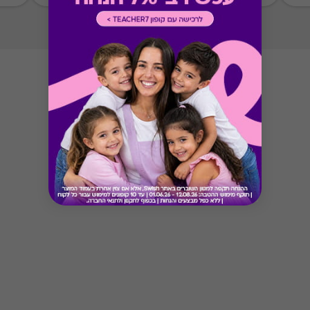
* מבוהר כי רשימת הספקים המכבדות את הגיפט
קארד עשויה להשתנות מעת לעת.
* במקרה של ירידת ספק מגיפט עם ספק יחיד,
באפשרות הלקוח לפנות לחברה ולבקש כרטיס חלופי
ממגוון כרטיסי החברה או לבקש החזר כספי בגין
רכישת הגיפט עפ"י הסכום ששולם בפועל לחברה
(במקרה כזה הזיכוי יינתן אך ורק לרוכש הגיפט, ללא
קשר למחזיק הגיפט בפועל).
Button