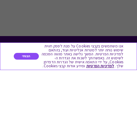
אנו משתמשים בקבצי Cookies על מנת לספק חווית
לתת מתנה
שימוש נוחה יותר למטרות אנליטיות ועוד, בהתאם
למדיניות הפרטיות. המשך גלישה באתר מהווה הסכמה
הבנתי
לשימוש זה. באפשרותך לשנות את הגדרות ה-
כל המתנות
Cookies, על ידי התאמה אישית של הגדרות הדפדפן
שלך.
למדיניות הפרטיות
ומידע אודות קבצי Cookies.
מתנות ללידה
מתנה למורה ולגננת לסוף שנה
מסעדות ובתי קפה
ארוחות בוקר
יקבים ומבשלות
צימרים ובתי מלון