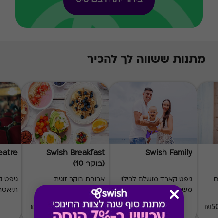
בירור יתרה בכרטיס
מתנות ששווה לך להכיר
eatre
Swish Breakfast
Swish Family
(בוקר 10)
ם
גיפט קארד מושלם לבילוי
ארוחת בוקר זוגית
משפחתי
במבחר מסעדות
תיאטר
168 ₪
₪20-₪500