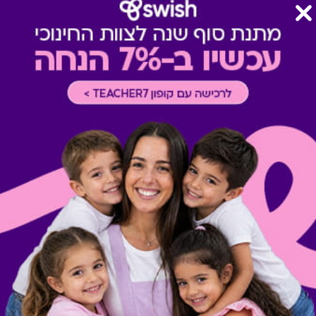
צוין אחרת במדיניות המסעדה א
תשלום תשר
-
לא ניתן לשלם 
מבצעים במסעדות/יקבים
-
כוללת 10% הנחה לתושבי אילת
רכישה אונליין
-
רכישה בחלק מאת
* מימוש ההטבה בכפוף לתנאי
* יש להתעדכן באתר המסעדה ל
* רשימת המסעדות עשויה להש
* לא ניתן לשלם את הטיפ (תש
* תקף בישיבה בלבד
* לא תקף ב- T/A, אלא אם צוין אחרת במדיניות/ אתר המסעדה
* לא תקף ב- Happy Hours
* לא כולל 10% הנחה לתושבי אילת