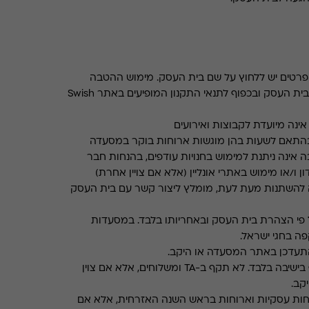
רטים יש ללחוץ על שם בית העסק. מימוש ההטבה
בכפוף לתנאים והגבלות באתר בית העסק ובכפוף לתנאי התקנון המופיעים באתר Swish
ינה מיועדת לקבוצות ואירועים
התאם לשעות בהן מוגשות ארוחות בוקר במסעדה
 אינה ניתנת למימוש בחנויות עודפים, בהנחות חבר
ן ו/או מימוש באתרי אונליין (אלא אם צויין אחרת)
 להשתנות מעת לעת, מומלץ ליצור קשר עם בית העסק
פי הצהרת בית העסק ובאחריותו בלבד. במסעדות
ה בחגי ישראל.
תעדכן באתר המסעדה או היקב.
תקף בישיבה בלבד. לא תקף ב-TA ומשלוחים, אלא אם צוין
קב.
חות עסקיות וארוחות בראש השנה האזרחית, אלא אם