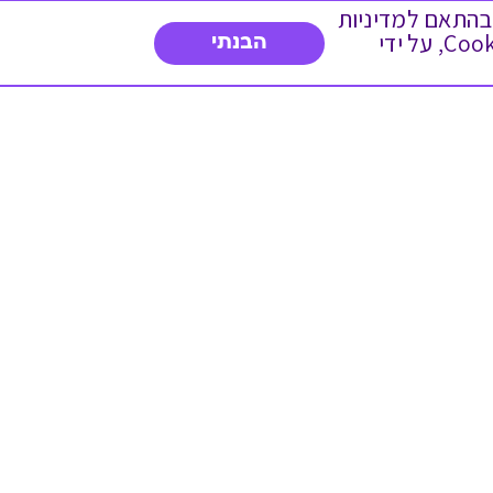
 ועוד, בהתאם למדיניות
הפרטיות. המשך גלישה באתר מהווה הסכמה לשימוש זה. באפשרותך לשנות את הגדרות ה- Cookies, על ידי
הבנתי
דברו איתנו
03-3737392
א'-ה' 9:00-17:00
פנייה לשירות לקוחות
תו תקן בינלאומי המעיד
על רמת האמינות,
המקצועיות ואיכות
השירות.