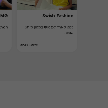
OMG
Swish Fashion
גיפט קארד למימוש במגוון מותגי
המתנה המ
אופנה
₪20-₪500