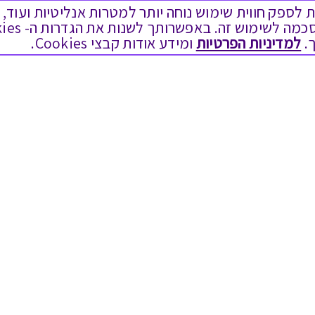
ים בקבצי Cookies על מנת לספק חווית שימוש נוחה יותר למטרות אנליטיות
לתת מתנה
טוב לדעת
.
למדיניות הפרטיות
ומידע אודות קבצי Cookies.
כל המתנות
בירור יתרה בגיפט קארד
מתנות ללידה
שאלות נפוצות
מתנה למורה ולגננת לסוף שנה
Swish בתקשורת
מסעדות ובתי קפה
שחזור קוד דיגיטלי
ארוחות בוקר
כניסה לעסקים
יקבים ומבשלות
תקנון האתר ותנאי שימוש
צימרים ובתי מלון
תקנון גיפט קארד
בילוי בספא
מדיניות פרטיות
מופעים והצגות
הקוד האתי
אופנה ולייף סטייל
הסדרי נגישות
מתנות לראש השנה
הצטרפות ספקים
גיפט קארד
מועדונים ותוכניות נאמנות
הסיפור שלנו
טכנולוגיה לעסקים