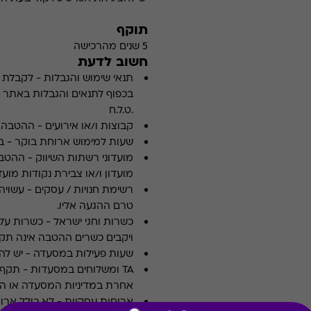
תוקף
5 שנים מהרכישה
חשוב לדעת
תנאי שימוש והגבלות
-
לקבלת פ
.ט.ל.ח
קבוצות ו/או אירועים
-
ההטבה א
שעות למימוש ארוחת בוקר
-
ב
מועדוני רשתות השיווק
-
ההטבה
מועדון ו/או צבירת נקודות מועדו
רשימת חנויות / עסקים
-
עשויה
טרם ההגעה אליו.
כשרות וחגי ישראל
-
כשרות על 
ויקבים כשרים ההטבה אינה תקפ
שעות פעילות במסעדה
-
יש לה
TA ומשלוחים במסעדות
-
אחרת במדיניות המסעדה או הי
ארוחות עסקיות
-
לא כולל ארו