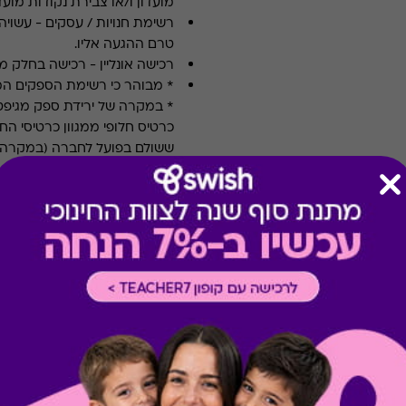
מועדון ו/או צבירת נקודות מועדו
רשימת חנויות / עסקים
-
עשויה
טרם ההגעה אליו.
רכישה אונליין
-
רכישה בחלק מאת
* מבוהר כי רשימת הספקים ה
* במקרה של ירידת ספק מגיפט
כרטיס חלופי ממגוון כרטיסי הח
ששולם בפועל לחברה (במקרה כז
הגיפט בפועל).
קיבלת מתנה כזו?