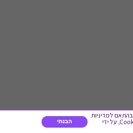
 ועוד, בהתאם למדיניות
הפרטיות. המשך גלישה באתר מהווה הסכמה לשימוש זה. באפשרותך לשנות את הגדרות ה- Cookies, על ידי
הבנתי
דברו איתנו