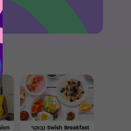
Swish Breakfast (בוקר
hion