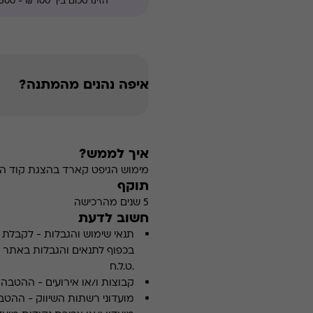
ולאירועים כמובן. עם פריסת סניפי
איפה נהנים מהמתנה?
איך לממש?
מימוש הגיפט קארד בהצגת קוד הה
תוקף
5 שנים מהרכישה
חשוב לדעת
תנאי שימוש והגבלות
-
לקבלת פ
.ט.ל.ח
קבוצות ו/או אירועים
-
ההטבה א
מועדוני רשתות השיווק
-
ההטבה