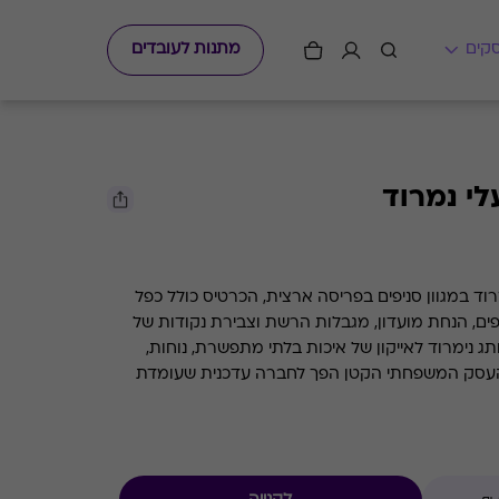
מתנות לעובדים
י נמרוד
וד במגוון סניפים בפריסה ארצית, הכרטיס כולל כפל
פים, הנחת מועדון, מגבלות הרשת וצבירת נקודות של
ך המותג נימרוד לאייקון של איכות בלתי מתפשרת, נוחות,
. העסק המשפחתי הקטן הפך לחברה עדכנית שעומדת
קרת איכות קפדנית ומובילה אינספור טרנדים עיצוביים.
הקטנטנים גם בהמשך, עם מגוון רחב של מותגים
נויות הרשת: אלפנטן, אדידס, קונברס, איפנמה,
ל, דרך מגוון עצום של בובות וסניקרס ליום יום, לפנאי