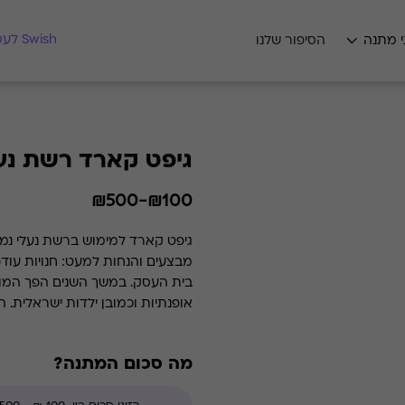
מצאו לי מתנה
Swish לעסקים
י מתנה
הסיפור שלנו
גיפט קארד רשת נעל
₪100-₪500
גיפט קארד למימוש ברשת נעלי נמר
מבצעים והנחות למעט: חנויות עוד
בית העסק. במשך השנים הפ
אופנתיות וכמובן ילדות ישראלית
בחזית הפיתוח הטכנולוגי, מבצעת ב
הנעליים שלנו ממשיכות ללוות את 
מה סכום המתנה?
מהמובילים בעולם שנמכרים כיום בח
בלאנסטון ועוד. מנעלי ספורט וקט-רג