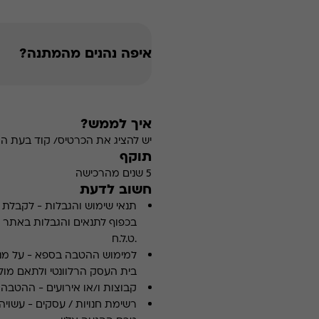
איפה נהנים מהמתנה?
איך לממש?
יש להציג את הכרטיס/ קוד בעת ה
תוקף
5 שנים מהרכישה
חשוב לדעת
תנאי שימוש והגבלות
-
לקבלת פ
.ט.ל.ח
למימוש ההטבה בספא
-
על מנ
בית העסק הרלוונטי ולתאם מולו
קבוצות ו/או אירועים
-
ההטבה א
רשימת חנויות / עסקים
-
עשויה