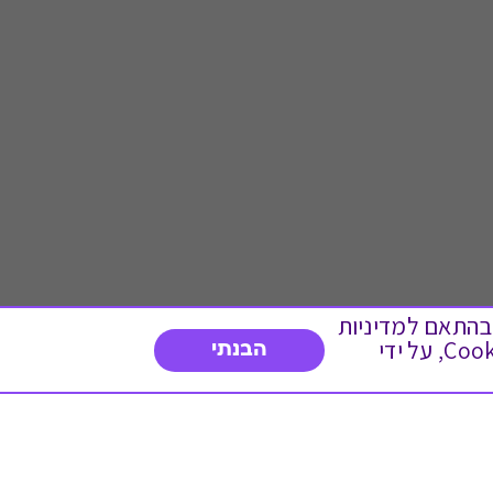
 ועוד, בהתאם למדיניות
הפרטיות. המשך גלישה באתר מהווה הסכמה לשימוש זה. באפשרותך לשנות את הגדרות ה- Cookies, על ידי
הבנתי
דברו איתנו
03-3737392
א'-ה' 9:00-17:00