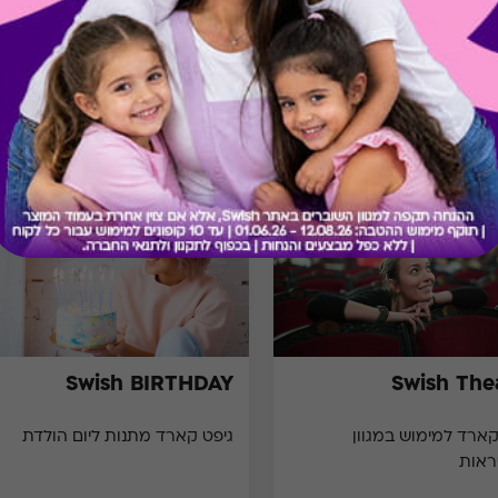
מתנות ששווה לך להכיר
Swish BIRTHDAY
Swish The
גיפט קארד למימוש במגוון
גיפט קארד מתנות ליום הולדת
ראות