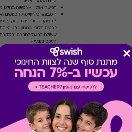
טרם ההגעה אליו.
רכישה אונליין
-
רכישה בחלק מאת
* מבוהר כי רשימת הספקים ה
* במקרה של ירידת ספק מגיפט
כרטיס חלופי ממגוון כרטיסי הח
ששולם בפועל לחברה (במקרה כז
הגיפט בפועל).
קיבלת מתנה כזו?
בירור יתרה בכרטיס