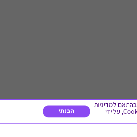
 ועוד, בהתאם למדיניות
הפרטיות. המשך גלישה באתר מהווה הסכמה לשימוש זה. באפשרותך לשנות את הגדרות ה- Cookies, על ידי
הבנתי
דברו איתנו
03-3737392