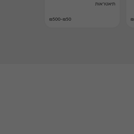
תיאטראות
₪50-₪500