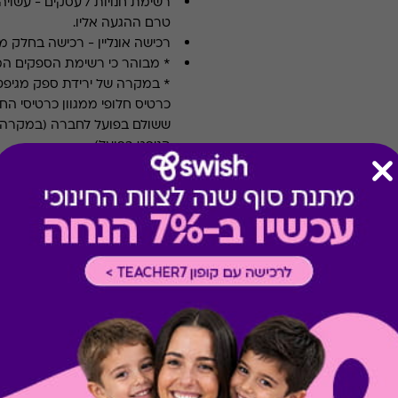
רשימת חנויות / עסקים
-
עשויה
טרם ההגעה אליו.
רכישה אונליין
-
רכישה בחלק מאת
* מבוהר כי רשימת הספקים ה
* במקרה של ירידת ספק מגיפט
כרטיס חלופי ממגוון כרטיסי הח
ששולם בפועל לחברה (במקרה כז
הגיפט בפועל).
קיבלת מתנה כזו?