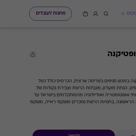
מתנות לעובדים
פטיקנה
 במגוון סניפים בפריסה ארצית, הכרטיס כולל כפל
פים, הנחת מועדון, מגבלות הרשת וצבירת נקודות של
קה שירותי אופטומטריה ואודיולוגיה מהמתקדמים בישראל על
 הראשונה. בחנויות הרשת נמכרים משקפי ראייה, משקפי
שמש, עדשות מגע ומכשירי שמיעה הרשת מעסיקה למעלה מ - 550 עובדים, ביניהם 150
שיון משרד הבריאות. על פי הערכות בענף, הרשת