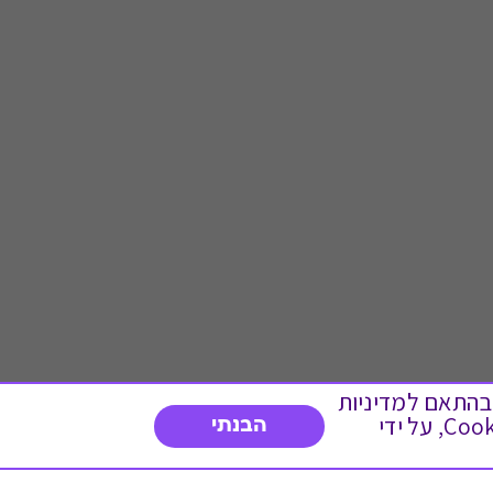
 ועוד, בהתאם למדיניות
הפרטיות. המשך גלישה באתר מהווה הסכמה לשימוש זה. באפשרותך לשנות את הגדרות ה- Cookies, על ידי
הבנתי
דברו איתנו