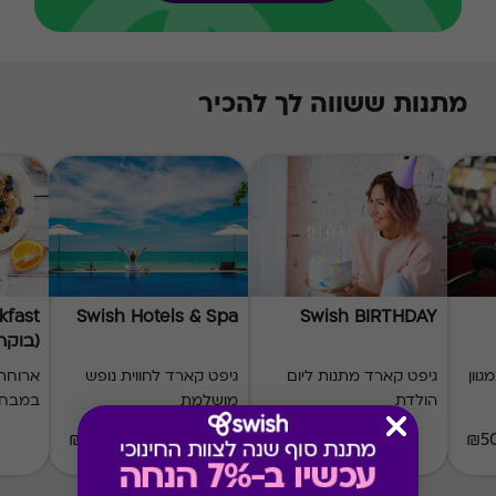
מתנות ששווה לך להכיר
kfast
Swish Hotels & Spa
Swish BIRTHDAY
(בוקר 10
ארד למימוש במגוון
גיפט קארד מתנות ליום
גיפט קארד לחווית נופש
ארוחת 
הולדת
מושלמת
במבחר
₪50-₪1000
₪50-₪500