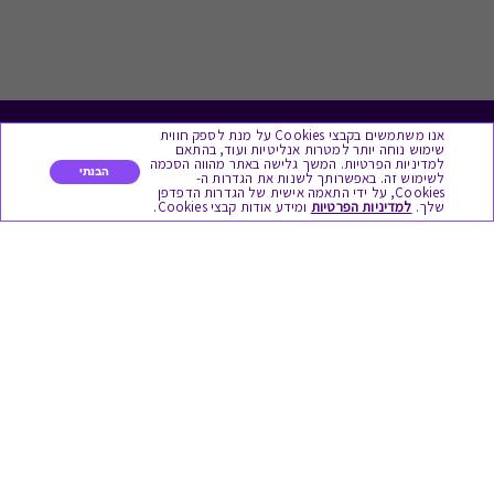
אנו משתמשים בקבצי Cookies על מנת לספק חווית
לתת מתנה
שימוש נוחה יותר למטרות אנליטיות ועוד, בהתאם
למדיניות הפרטיות. המשך גלישה באתר מהווה הסכמה
הבנתי
לשימוש זה. באפשרותך לשנות את הגדרות ה-
Cookies, על ידי התאמה אישית של הגדרות הדפדפן
כל המתנות
שלך.
למדיניות הפרטיות
ומידע אודות קבצי Cookies.
מתנות ללידה
מתנה למורה ולגננת לסוף שנה
מסעדות ובתי קפה
ארוחות בוקר
יקבים ומבשלות
צימרים ובתי מלון
בילוי בספא