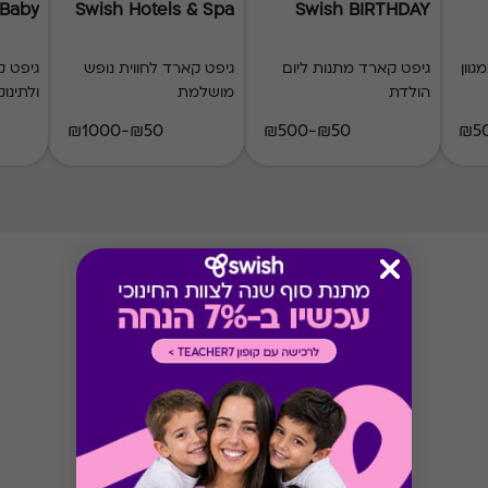
 Baby
Swish Hotels & Spa
Swish BIRTHDAY
ארד למימוש במגוון
גיפט קארד מתנות ליום
גיפט קארד לחווית נופש
גיפט ק
הולדת
מושלמת
ולתינוק
₪50-₪1000
₪50-₪500