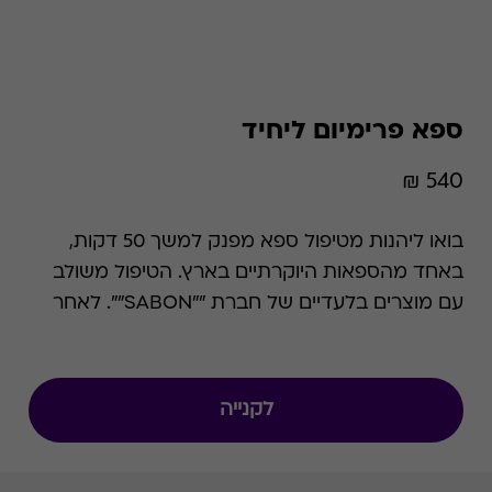
ספא פרימיום ליחיד
540 ₪
בואו ליהנות מטיפול ספא מפנק למשך 50 דקות,
באחד מהספאות היוקרתיים בארץ. הטיפול משולב
עם מוצרים בלעדיים של חברת ""SABON"". לאחר
מכן תוכלו להמשיך את יום הכיף במתקני הספא
והבריכות אותם מציע בית המלון הנבחר. ניתן למימוש
בכל ימי הפעילות בתיאום מראש ובכפוף לזמינות
לקנייה
המקום. תוספת בימי שישי-שבת: 50 ש""ח, תוספת
בחודשים יולי אוגוסט: 100 ש""ח.