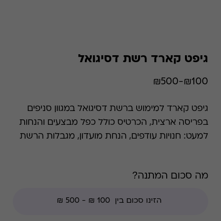
גיפט קארד רשת דסיגואל
₪100-₪500
גיפט קארד למימוש ברשת דסיגואל במגוון סניפים
בפריסה ארצית, הכרטיס כולל כפל מבצעים והנחות
למעט: חנויות עודפים, הנחת מועדון, מגבלות הרשת
וצבירת נקודות של בית העסק. *קודי הנחה אינם
תקפים בגיפט קארד זה, למעט קודי מועדוני לקוחות
מה סכום המתנה?
ומבצעי החודש ללקוחות.