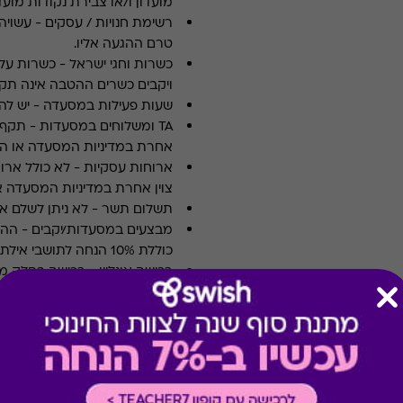
מועדון ו/או צבירת נקודות מועדו
רשימת חנויות / עסקים
-
עשויה
טרם ההגעה אליו.
כשרות וחגי ישראל
-
כשרות על 
ויקבים כשרים ההטבה אינה תקפ
שעות פעילות במסעדה
-
יש לה
TA ומשלוחים במסעדות
-
אחרת במדיניות המסעדה או הי
ארוחות עסקיות
-
לא כולל ארו
צוין אחרת במדיניות המסעדה א
תשלום תשר
-
לא ניתן לשלם 
מבצעים במסעדות/יקבים
-
כוללת 10% הנחה לתושבי אילת
רכישה אונליין
-
רכישה בחלק מאת
* קודי הנחה אינם תקפים בגיפט
* מבוהר כי רשימת הספקים ה
* במקרה של ירידת ספק מגיפט
כרטיס חלופי ממגוון כרטיסי הח
ששולם בפועל לחברה (במקרה כז
הגיפט בפועל).