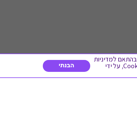
 ועוד, בהתאם למדיניות
הפרטיות. המשך גלישה באתר מהווה הסכמה לשימוש זה. באפשרותך לשנות את הגדרות ה- Cookies, על ידי
הבנתי
דברו איתנו
03-3737392
א'-ה' 9:00-17:00
פנייה לשירות לקוחות
תו תקן בינלאומי המעיד