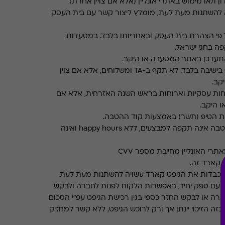
ן ו/או מימוש באתרי אונליין (אלא אם צויין אחרת)
 להשתנות מעת לעת, מומלץ ליצור קשר עם בית העסק
פי הצהרת בית העסק ובאחריותו בלבד. במסעדות
ה בחגי ישראל.
תעדכן באתר המסעדה או היקב.
תקף בישיבה בלבד. לא תקף ב-TA ומשלוחים, אלא אם צוין
קב.
חות עסקיות וארוחות בראש השנה האזרחית, אלא אם
ו היקב.
את הטיפ (תשר) באמצעות קוד ההטבה.
ההטבה אינה תקפה למבצעים, ללא happy hours ואינה
רי האונליין מחייבת מספר CVV
 קארד זה.
מכבדות את הגיפט קארד עשויה להשתנות מעת לעת.
 עם ספק יחיד, באפשרות הלקוח לפנות לחברה ולבקש
ברה או לבקש החזר כספי בגין רכישת הגיפט עפ"י הסכום
ה הזיכוי יינתן אך ורק לרוכש הגיפט, ללא קשר למחזיק