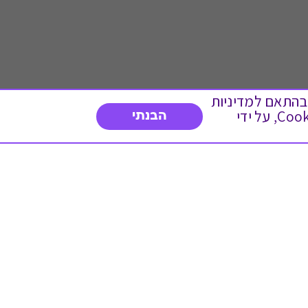
 ועוד, בהתאם למדיניות
הפרטיות. המשך גלישה באתר מהווה הסכמה לשימוש זה. באפשרותך לשנות את הגדרות ה- Cookies, על ידי
הבנתי
דברו איתנו
03-3737392
א'-ה' 9:00-17:00
פנייה לשירות לקוחות
תו תקן בינלאומי המעיד
על רמת האמינות,
המקצועיות ואיכות