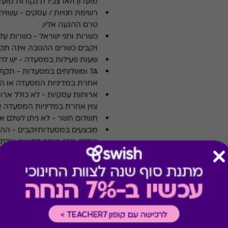
מועדון ו/או צבירת נקודות מועדו
רשימת חנויות / עסקים
-
עשויה
טרם ההגעה אליו.
כשרות וחגי ישראל
-
כשרות על 
ויקבים כשרים ההטבה אינה תקפ
שעות פעילות במסעדה
-
יש לה
TA ומשלוחים במסעדות
-
אחרת במדיניות המסעדה או הי
ארוחות עסקיות
-
לא כולל ארו
צוין אחרת במדיניות המסעדה א
תשלום תשר
-
לא ניתן לשלם 
מבצעים במסעדות/יקבים
-
כוללת 10% הנחה לתושבי אילת
* מבוהר כי רשימת הספקים ה
* במקרה של ירידת ספק מגיפט
כרטיס חלופי ממגוון כרטיסי הח
ששולם בפועל לחברה (במקרה כז
הגיפט בפועל).