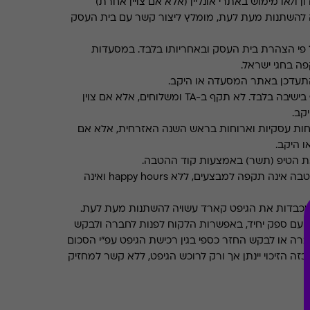
ן ו/או מימוש באתרי אונליין (אלא אם צויין אחרת)
 להשתנות מעת לעת, מומלץ ליצור קשר עם בית העסק
פי הצהרת בית העסק ובאחריותו בלבד. במסעדות
ה בחגי ישראל.
תעדכן באתר המסעדה או היקב.
תקף בישיבה בלבד. לא תקף ב-TA ומשלוחים, אלא אם צוין
קב.
חות עסקיות וארוחות בראש השנה האזרחית, אלא אם
ו היקב.
את הטיפ (תשר) באמצעות קוד ההטבה.
ההטבה אינה תקפה למבצעים, ללא happy hours ואינה
מכבדות את הגיפט קארד עשויה להשתנות מעת לעת.
 עם ספק יחיד, באפשרות הלקוח לפנות לחברה ולבקש
ברה או לבקש החזר כספי בגין רכישת הגיפט עפ"י הסכום
ה הזיכוי יינתן אך ורק לרוכש הגיפט, ללא קשר למחזיק