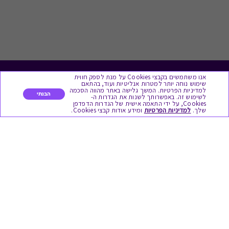
אנו משתמשים בקבצי Cookies על מנת לספק חווית
לתת מתנה
שימוש נוחה יותר למטרות אנליטיות ועוד, בהתאם
למדיניות הפרטיות. המשך גלישה באתר מהווה הסכמה
הבנתי
לשימוש זה. באפשרותך לשנות את הגדרות ה-
כל המתנות
Cookies, על ידי התאמה אישית של הגדרות הדפדפן
שלך.
למדיניות הפרטיות
ומידע אודות קבצי Cookies.
מתנות ללידה
מתנה למורה ולגננת לסוף שנה
מסעדות ובתי קפה
ארוחות בוקר
יקבים ומבשלות
צימרים ובתי מלון