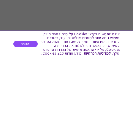
אנו משתמשים בקבצי Cookies על מנת לספק חווית
שימוש נוחה יותר למטרות אנליטיות ועוד, בהתאם
למדיניות הפרטיות. המשך גלישה באתר מהווה הסכמה
הבנתי
לשימוש זה. באפשרותך לשנות את הגדרות ה-
Cookies, על ידי התאמה אישית של הגדרות הדפדפן
לתת מתנה
שלך.
למדיניות הפרטיות
ומידע אודות קבצי Cookies.
כל המתנות
מתנות ללידה
מתנה למורה ולגננת לסוף שנה
מסעדות ובתי קפה
ארוחות בוקר
יקבים ומבשלות
צימרים ובתי מלון