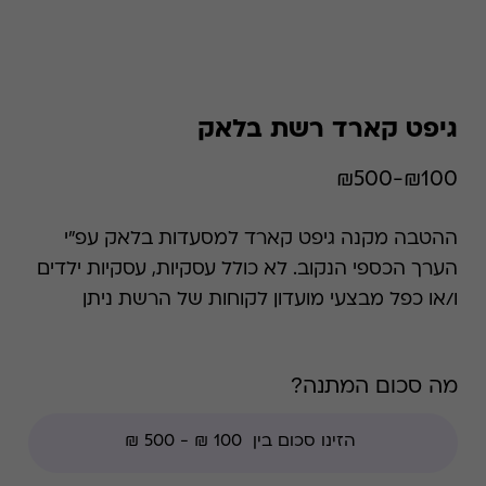
גיפט קארד רשת בלאק
₪100-₪500
ההטבה מקנה גיפט קארד למסעדות בלאק עפ"י
הערך הכספי הנקוב. לא כולל עסקיות, עסקיות ילדים
ו/או כפל מבצעי מועדון לקוחות של הרשת ניתן
לממש באופן חלקי או מלא. קיימת אפשרות לבדוק
את היתרה בכל זמן נתון. *קודי הנחה אינם תקפים
מה סכום המתנה?
בגיפט קארד זה, למעט קודי מועדוני לקוחות ומבצעי
החודש ללקוחות.