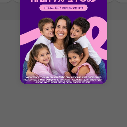
* מבוהר כי רשימת הספקים המכבדות את הגיפט
קארד עשויה להשתנות מעת לעת.
* במקרה של ירידת ספק מגיפט עם ספק יחיד,
באפשרות הלקוח לפנות לחברה ולבקש כרטיס חלופי
ממגוון כרטיסי החברה או לבקש החזר כספי בגין
רכישת הגיפט עפ"י הסכום ששולם בפועל לחברה
(במקרה כזה הזיכוי יינתן אך ורק לרוכש הגיפט, ללא
קשר למחזיק הגיפט בפועל).
Button