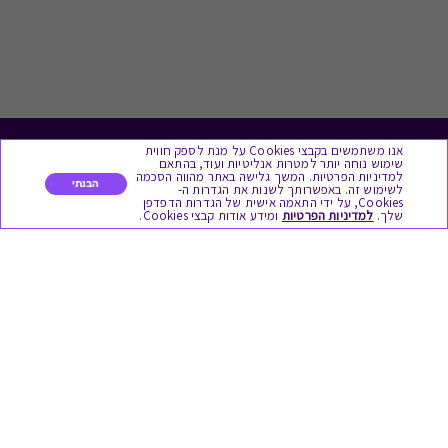
אנו משתמשים בקבצי Cookies על מנת לספק חווית
לתת מתנה
שימוש נוחה יותר למטרות אנליטיות ועוד, בהתאם
למדיניות הפרטיות. המשך גלישה באתר מהווה הסכמה
הבנתי
לשימוש זה. באפשרותך לשנות את הגדרות ה-
כל המתנות
Cookies, על ידי התאמה אישית של הגדרות הדפדפן
שלך.
למדיניות הפרטיות
ומידע אודות קבצי Cookies.
מתנות ללידה
מתנה למורה ולגננת לסוף שנה
מסעדות ובתי קפה
ארוחות בוקר
יקבים ומבשלות
צימרים ובתי מלון