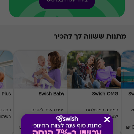
בירור יתרה בכרטיס
מתנות ששווה לך להכיר
 Plus
Swish Baby
Swish OMG
Sw
ש
המתנה המושלמת
גיפט קארד להורים
לנערות ולנערים
ולתינוק
רשתות 
₪20-₪1000
₪50-₪500