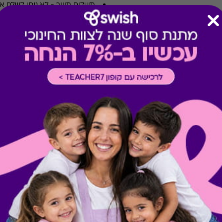
תשלום תשר
-
לא ניתן לשלם 
מבצעים במסעדות/יקבים
-
כוללת 10% הנחה לתושבי אילת
* מימוש ההטבה בכפוף לתנאי
* יש להתעדכן באתר המסעדה ל
* רשימת המסעדות עשויה להש
* תקף בישיבה בלבד
* לא תקף ב- T/A, אלא אם צוין אחרת במדיניות/ אתר המסעדה
* לא ניתן לשלם את הטיפ (תש
* ללא כפל הטבת חברי מועדון
* קוד מועדוני הלקוחות אינו ת
* קוד הנחה 7%- 15% אינם תקפים על שובר זה
* קודי הנחה אינם תקפים בגיפט