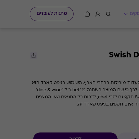
מתנות לעובדים
Swish D
גיפט קארד מסעדות שף למגוון מסעדות מובילות ברחבי הארץ. השימוש בגיפט קארד הוא
רב פעמי עד סיום היתרה. לתשומת לבך כי שם המוצר השתנה מ "chef" ל "dine & wine" -
המידע שבעמוד Swish dine & wine תקף גם לגבי chef, לרבות כל התנאים ו/או המצגים