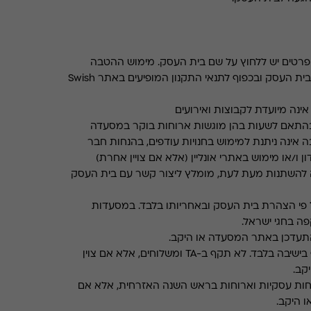
רטים יש ללחוץ על שם בית העסק. מימוש ההטבה
בכפוף לתנאים והגבלות באתר בית העסק ובכפוף לתנאי התקנון המופיעים באתר Swish
ינה מיועדת לקבוצות ואירועים
התאם לשעות בהן מוגשות ארוחות בוקר במסעדה
 אינה ניתנת למימוש בחנויות עודפים, בהנחות חבר
ן ו/או מימוש באתרי אונליין (אלא אם צויין אחרת)
 להשתנות מעת לעת, מומלץ ליצור קשר עם בית העסק
פי הצהרת בית העסק ובאחריותו בלבד. במסעדות
ה בחגי ישראל.
תעדכן באתר המסעדה או היקב.
תקף בישיבה בלבד. לא תקף ב-TA ומשלוחים, אלא אם צוין
קב.
חות עסקיות וארוחות בראש השנה האזרחית, אלא אם
ו היקב.