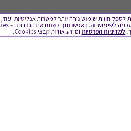
ים בקבצי Cookies על מנת לספק חווית שימוש נוחה יותר למטרות אנליטיות
לתת מתנה
טוב לדעת
.
למדיניות הפרטיות
ומידע אודות קבצי Cookies.
כל המתנות
בירור יתרה בגיפט קארד
מתנות ללידה
שאלות נפוצות
מתנה למורה ולגננת לסוף שנה
Swish בתקשורת
מסעדות ובתי קפה
שחזור קוד דיגיטלי
ארוחות בוקר
כניסה לעסקים
יקבים ומבשלות
תקנון האתר ותנאי שימוש
צימרים ובתי מלון
תקנון גיפט קארד
בילוי בספא
מדיניות פרטיות
מופעים והצגות
הקוד האתי
אופנה ולייף סטייל
הסדרי נגישות
מתנות לראש השנה
הצטרפות ספקים
גיפט קארד
מועדונים ותוכניות נאמנות