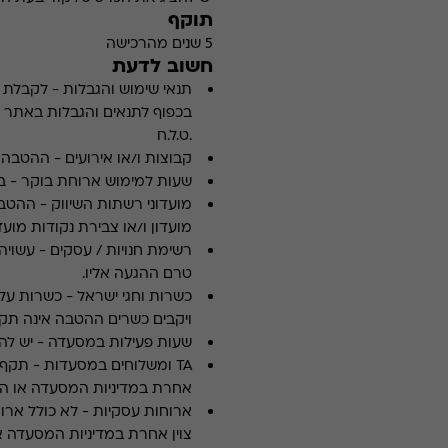
תוקף
5 שנים מהרכישה
חשוב לדעת
תנאי שימוש והגבלות
-
לקבלת פ
.ט.ל.ח
קבוצות ו/או אירועים
-
ההטבה א
שעות למימוש ארוחת בוקר
-
ב
מועדוני רשתות השיווק
-
ההטבה
מועדון ו/או צבירת נקודות מועדו
רשימת חנויות / עסקים
-
עשויה
טרם ההגעה אליו.
כשרות וחגי ישראל
-
כשרות על 
ויקבים כשרים ההטבה אינה תקפ
שעות פעילות במסעדה
-
יש לה
TA ומשלוחים במסעדות
-
אחרת במדיניות המסעדה או הי
ארוחות עסקיות
-
לא כולל ארו
צוין אחרת במדיניות המסעדה א