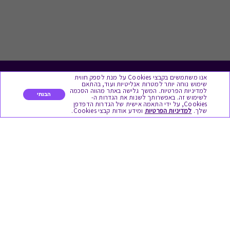
אנו משתמשים בקבצי Cookies על מנת לספק חווית
לתת מתנה
שימוש נוחה יותר למטרות אנליטיות ועוד, בהתאם
למדיניות הפרטיות. המשך גלישה באתר מהווה הסכמה
הבנתי
לשימוש זה. באפשרותך לשנות את הגדרות ה-
כל המתנות
Cookies, על ידי התאמה אישית של הגדרות הדפדפן
שלך.
למדיניות הפרטיות
ומידע אודות קבצי Cookies.
מתנות ללידה
מתנה למורה ולגננת לסוף שנה
מסעדות ובתי קפה
ארוחות בוקר
יקבים ומבשלות
צימרים ובתי מלון