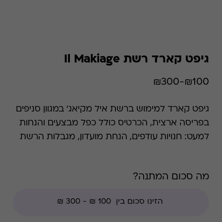
גיפט קארד רשת Il Makiage
₪100-₪300
גיפט קארד למימוש ברשת איל מקיאג' במגוון סניפים
בפריסה ארצית, הכרטיס כולל כפל מבצעים והנחות
למעט: חנויות עודפים, הנחת מועדון, מגבלות הרשת
וצבירת נקודות של בית העסק. איל מקיאג' הוקמה
מתוך האמונה שלאוהבי איפור ולאמני איפור מגיע
מה סכום המתנה?
מגוון אמיתי של איפור מקצועי ואיכותי, באמצעותו
יוכלו לבטא את עצמם. כיום אנו מציגים מוצרים
חדשים ומעצימים מדי חודש, ומשתפים אתכן
במומחיות ובידע המקצועי שלנו, המאפשרים לכם