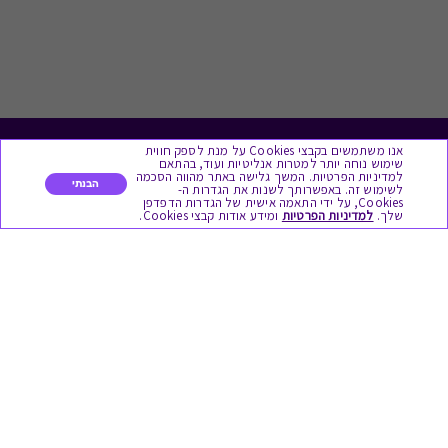
אנו משתמשים בקבצי Cookies על מנת לספק חווית
לתת מתנה
שימוש נוחה יותר למטרות אנליטיות ועוד, בהתאם
למדיניות הפרטיות. המשך גלישה באתר מהווה הסכמה
הבנתי
לשימוש זה. באפשרותך לשנות את הגדרות ה-
כל המתנות
Cookies, על ידי התאמה אישית של הגדרות הדפדפן
שלך.
למדיניות הפרטיות
ומידע אודות קבצי Cookies.
מתנות ללידה
מתנה למורה ולגננת לסוף שנה
מסעדות ובתי קפה
ארוחות בוקר
יקבים ומבשלות
צימרים ובתי מלון