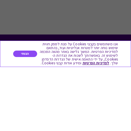
אנו משתמשים בקבצי Cookies על מנת לספק חווית
לתת מתנה
שימוש נוחה יותר למטרות אנליטיות ועוד, בהתאם
למדיניות הפרטיות. המשך גלישה באתר מהווה הסכמה
הבנתי
לשימוש זה. באפשרותך לשנות את הגדרות ה-
כל המתנות
Cookies, על ידי התאמה אישית של הגדרות הדפדפן
שלך.
למדיניות הפרטיות
ומידע אודות קבצי Cookies.
מתנות ללידה
מתנה למורה ולגננת לסוף שנה
מסעדות ובתי קפה
ארוחות בוקר
יקבים ומבשלות
צימרים ובתי מלון