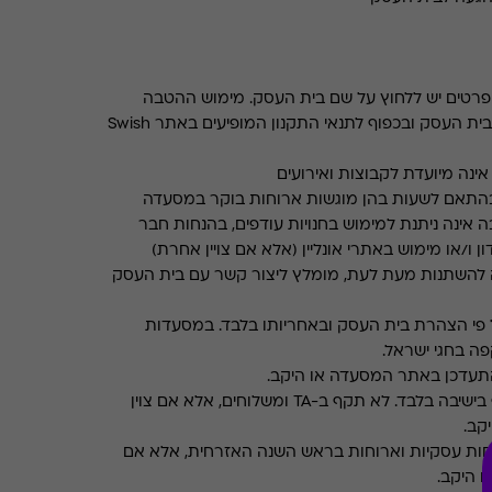
רטים יש ללחוץ על שם בית העסק. מימוש ההטבה
בכפוף לתנאים והגבלות באתר בית העסק ובכפוף לתנאי התקנון המופיעים באתר Swish
ינה מיועדת לקבוצות ואירועים
התאם לשעות בהן מוגשות ארוחות בוקר במסעדה
 אינה ניתנת למימוש בחנויות עודפים, בהנחות חבר
ן ו/או מימוש באתרי אונליין (אלא אם צויין אחרת)
 להשתנות מעת לעת, מומלץ ליצור קשר עם בית העסק
פי הצהרת בית העסק ובאחריותו בלבד. במסעדות
ה בחגי ישראל.
תעדכן באתר המסעדה או היקב.
תקף בישיבה בלבד. לא תקף ב-TA ומשלוחים, אלא אם צוין
קב.
חות עסקיות וארוחות בראש השנה האזרחית, אלא אם
ו היקב.