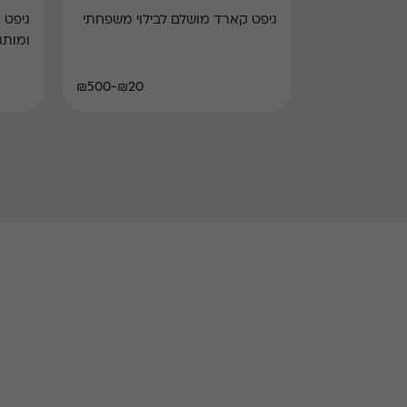
גיפט קארד מושלם לבילוי משפחתי
ומותג
₪20-₪500