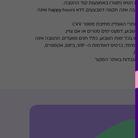
את הטיפ (תשר) באמצעות קוד ההטבה.
ההטבה אינה תקפה למבצעים, ללא happy hours ואינה
רי האונליין מחייבת מספר CVV
שבוע, למעט ימים סגורים או אם צויין.
ש בכל ימות השבוע, כולל חגים ומועדים. ההטבה אינה
אינה תקפה בהזמנת סרטי תלת מימד, כרטיס לאולמות ה- VIP, ביזנס, אקספרס,
ת.
והגבלות באתר המקור