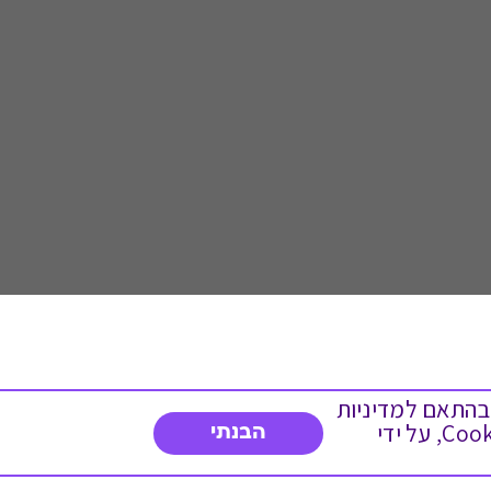
 ועוד, בהתאם למדיניות
הפרטיות. המשך גלישה באתר מהווה הסכמה לשימוש זה. באפשרותך לשנות את הגדרות ה- Cookies, על ידי
הבנתי
דברו איתנו
03-3737392