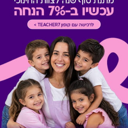
תשלום תשר
-
לא ניתן לשלם 
מבצעים במסעדות/יקבים
-
כוללת 10% הנחה לתושבי אילת
רכישה אונליין
-
רכישה בחלק מאת
תרבות
-
ניתן לממש בכל ימות ה
אופן מימוש בקולנוע
-
ניתן לממ
מופעים, הצגות והקרנות מיוחדו
מימוש ההטבה בכפוף לתנאים 
קיבלת מתנה כזו?