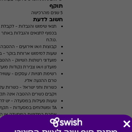
תוקף
5 שנים מהרכישה
חשוב לדעת
תנאי שימוש והגבלות
-
לקבלת פ
.ט.ל.ח
קבוצות ו/או אירועים
-
ההטבה א
שעות למימוש ארוחת בוקר
-
ב
מועדוני רשתות השיווק
-
ההטבה
מועדון ו/או צבירת נקודות מועדו
רשימת חנויות / עסקים
-
עשויה
טרם ההגעה אליו.
כשרות וחגי ישראל
-
כשרות על 
ויקבים כשרים ההטבה אינה תקפ
שעות פעילות במסעדה
-
יש לה
TA ומשלוחים במסעדות
-
אחרת במדיניות המסעדה או הי
ארוחות עסקיות
-
לא כולל ארו
צוין אחרת במדיניות המסעדה א