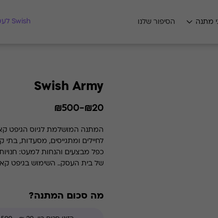
מצאו לי מתנה
Swish לעסקים
י מתנה
הסיפור שלנו
Swish Army
₪20-₪500
המתנה המושל
לחיילים ומתגייסים, מסעדות, בתי 
כפל מבצעים והנחות למעט: חנויות
של בית העסק.. השימוש בגיפט קארד הוא רב פעמי עד סיום היתרה.
מה סכום המתנה?