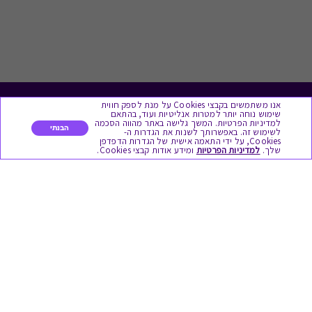
אנו משתמשים בקבצי Cookies על מנת לספק חווית
לתת מתנה
שימוש נוחה יותר למטרות אנליטיות ועוד, בהתאם
למדיניות הפרטיות. המשך גלישה באתר מהווה הסכמה
הבנתי
לשימוש זה. באפשרותך לשנות את הגדרות ה-
כל המתנות
Cookies, על ידי התאמה אישית של הגדרות הדפדפן
שלך.
למדיניות הפרטיות
ומידע אודות קבצי Cookies.
מתנות ללידה
מתנה למורה ולגננת לסוף שנה
מסעדות ובתי קפה
ארוחות בוקר
יקבים ומבשלות
צימרים ובתי מלון