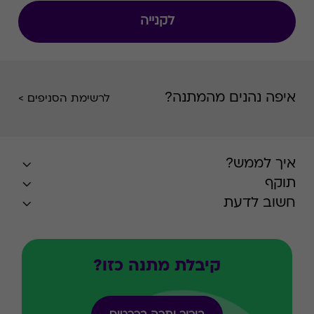
אופטומטריסטים מקצועיים בעלי רישיון משרד
לקנייה
הבריאות. על פי הערכות בענף, הרשת מחזיקה בכ-
22% משוק האופטיקה בישראל.
איפה נהנים מהמתנה?
לרשימת הסניפים >
איך לממש?
תוקף
חשוב לדעת
קיבלת מתנה כזו?