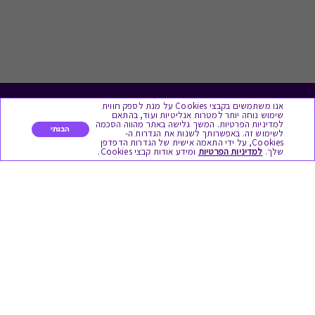
אנו משתמשים בקבצי Cookies על מנת לספק חווית
לתת מתנה
שימוש נוחה יותר למטרות אנליטיות ועוד, בהתאם
למדיניות הפרטיות. המשך גלישה באתר מהווה הסכמה
הבנתי
לשימוש זה. באפשרותך לשנות את הגדרות ה-
כל המתנות
Cookies, על ידי התאמה אישית של הגדרות הדפדפן
שלך.
למדיניות הפרטיות
ומידע אודות קבצי Cookies.
מתנות ללידה
מתנה למורה ולגננת לסוף שנה
מסעדות ובתי קפה
ארוחות בוקר
יקבים ומבשלות
צימרים ובתי מלון