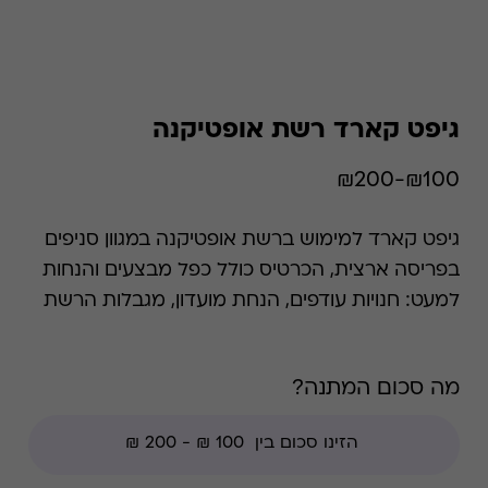
גיפט קארד רשת אופטיקנה
₪100-₪200
גיפט קארד למימוש ברשת אופטיקנה במגוון סניפים
בפריסה ארצית, הכרטיס כולל כפל מבצעים והנחות
למעט: חנויות עודפים, הנחת מועדון, מגבלות הרשת
וצבירת נקודות של בית העסק. אופטיקנה מעניקה
שירותי אופטומטריה ואודיולוגיה מהמתקדמים
מה סכום המתנה?
בישראל על ידי אנשי מקצוע מומחים מן השורה
הראשונה. בחנויות הרשת נמכרים משקפי ראייה,
משקפי שמש, עדשות מגע ומכשירי שמיעה הרשת
מעסיקה למעלה מ - 550 עובדים, ביניהם 150