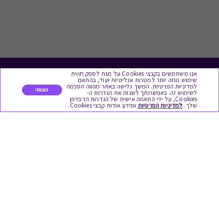
אנו משתמשים בקבצי Cookies על מנת לספק חווית
לתת מתנה
שימוש נוחה יותר למטרות אנליטיות ועוד, בהתאם
למדיניות הפרטיות. המשך גלישה באתר מהווה הסכמה
הבנתי
לשימוש זה. באפשרותך לשנות את הגדרות ה-
כל המתנות
Cookies, על ידי התאמה אישית של הגדרות הדפדפן
שלך.
למדיניות הפרטיות
ומידע אודות קבצי Cookies.
מתנות ללידה
מתנה למורה ולגננת לסוף שנה
מסעדות ובתי קפה
ארוחות בוקר
יקבים ומבשלות
צימרים ובתי מלון