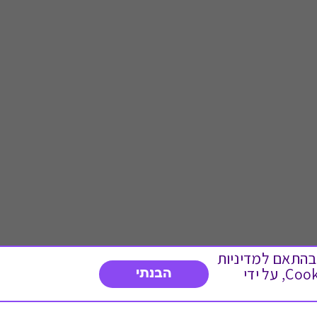
 ועוד, בהתאם למדיניות
הפרטיות. המשך גלישה באתר מהווה הסכמה לשימוש זה. באפשרותך לשנות את הגדרות ה- Cookies, על ידי
הבנתי
דברו איתנו