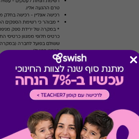
רשימת חנויות / עסקים
-
עשויה
טרם ההגעה אליו.
רכישה אונליין
-
רכישה בחלק מאת
* מבוהר כי רשימת הספקים ה
* במקרה של ירידת ספק מגיפט
כרטיס חלופי ממגוון כרטיסי הח
ששולם בפועל לחברה (במקרה כז
הגיפט בפועל).
קיבלת מתנה כזו?