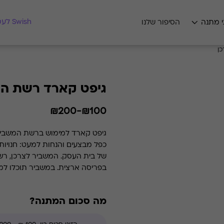
מצאו לי מתנה
Swish לעסקים
י מתנה
הסיפור שלנו
ן
גיפט קארד רשת המ
₪100-₪200
גיפט קארד למימוש ברשת המשביר ל
כפל מבצעים והנחות למעט: חנויות
בפריסה ארצית. במשביר תוכלו למצו
מתוך המחלקות השונות - מאופנה ו
מה סכום המתנה?