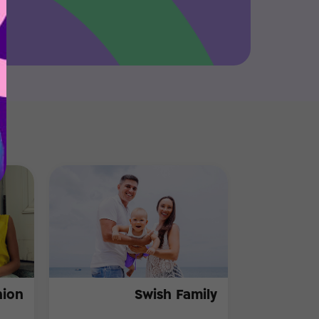
hion
Swish Family