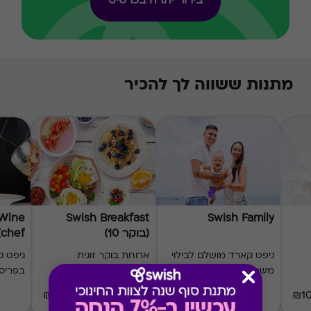
בירור יתרה בכרטיס
מתנות ששווה לך להכיר
 Wine
Swish Breakfast
Swish Family
(בוקר 10)
(chef)
גיפט קארד מושלם לבילוי
ארוחת בוקר זוגית
גיפט 
משפחתי
במבחר מסעדות
בפריס
168 ₪
₪20-₪500