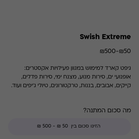
Swish Extreme
₪50-₪500
גיפט קארד למימוש במגוון פעילויות אקסטרים:
אופנועי ים, סירות מנוע, מצנח ימי, סירות פדלים,
קייקים, אבובים, בננות, טרקטורונים, טיולי ג'יפים ועוד.
השימוש בגיפט קארד הוא רב פעמי עד סיום היתרה.
ההטבה איננה כוללת מימוש בחנויות עודפים, מימוש
מה סכום המתנה?
הנחות חבר מועדון ו/או צבירת נקודות מועדון ו/או
מימוש באתרי אונליין (אלא אם צויין אחרת)