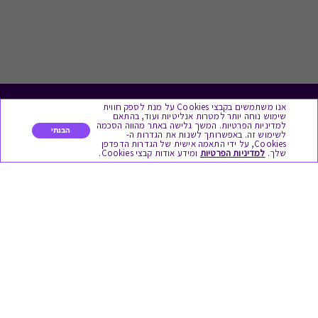
אנו משתמשים בקבצי Cookies על מנת לספק חווית
לתת מתנה
שימוש נוחה יותר למטרות אנליטיות ועוד, בהתאם
למדיניות הפרטיות. המשך גלישה באתר מהווה הסכמה
הבנתי
לשימוש זה. באפשרותך לשנות את הגדרות ה-
כל המתנות
Cookies, על ידי התאמה אישית של הגדרות הדפדפן
שלך.
למדיניות הפרטיות
ומידע אודות קבצי Cookies.
מתנות ללידה
מתנה למורה ולגננת לסוף שנה
מסעדות ובתי קפה
ארוחות בוקר
יקבים ומבשלות
צימרים ובתי מלון