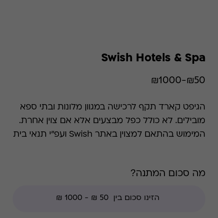
Swish Hotels & Spa
₪50-₪1000
הגיפט קארד תקף לרכישה במגוון מלונות ובתי ספא
מובילים. לא כולל כפל מבצעים אלא אם צוין אחרת.
המימוש בהתאם למצוין באתר Swish ועפ״י תנאי בית
העסק, בחלק מבתי העסק ישנה הגבלת סכום
למימוש (במקרה של סתירה – תנאי בית העסק יגברו
מה סכום המתנה?
על המצוין באתר Swish).