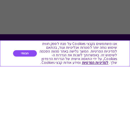
אנו משתמשים בקבצי Cookies על מנת לספק חווית
לתת מתנה
שימוש נוחה יותר למטרות אנליטיות ועוד, בהתאם
למדיניות הפרטיות. המשך גלישה באתר מהווה הסכמה
הבנתי
לשימוש זה. באפשרותך לשנות את הגדרות ה-
כל המתנות
Cookies, על ידי התאמה אישית של הגדרות הדפדפן
שלך.
למדיניות הפרטיות
ומידע אודות קבצי Cookies.
מתנות ללידה
מתנה למורה ולגננת לסוף שנה
מסעדות ובתי קפה
ארוחות בוקר
יקבים ומבשלות
צימרים ובתי מלון