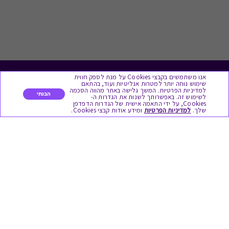
אנו משתמשים בקבצי Cookies על מנת לספק חווית
לתת מתנה
שימוש נוחה יותר למטרות אנליטיות ועוד, בהתאם
למדיניות הפרטיות. המשך גלישה באתר מהווה הסכמה
הבנתי
לשימוש זה. באפשרותך לשנות את הגדרות ה-
כל המתנות
Cookies, על ידי התאמה אישית של הגדרות הדפדפן
שלך.
למדיניות הפרטיות
ומידע אודות קבצי Cookies.
מתנות ללידה
מתנה למורה ולגננת לסוף שנה
מסעדות ובתי קפה
ארוחות בוקר
יקבים ומבשלות
צימרים ובתי מלון