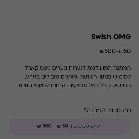
Swish OMG
₪50-₪500
המתנה המושלמת לנערות ונערים גיפט קארד
למימוש במגוון רשתות ומותגים מובילים בארץ,
הכרטיס כולל כפל מבצעים והנחות למעט: חנויות
עודפים, הנחת מועדון, מגבלות הרשת וצבירת נקודות
של בית העסק.. מתאים למתנות בר מצווה ובת
מה סכום המתנה?
מצווה. השימוש בגיפט קארד הוא רב פעמי עד סיום
היתרה.