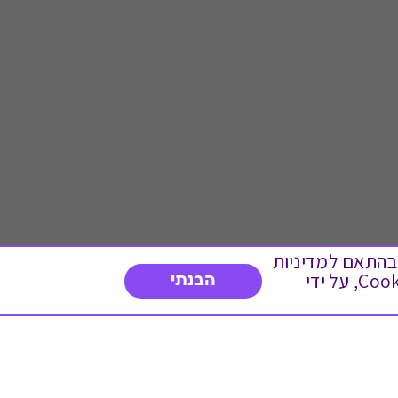
 ועוד, בהתאם למדיניות
הפרטיות. המשך גלישה באתר מהווה הסכמה לשימוש זה. באפשרותך לשנות את הגדרות ה- Cookies, על ידי
הבנתי
דברו איתנו
03-3737392