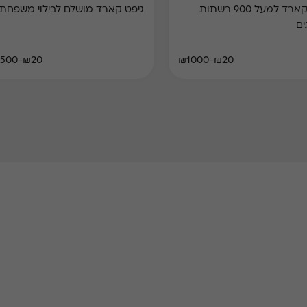
גיפט קארד למעל 900 רשתות
גיפט קארד מושלם לבילוי משפחתי
ים
₪20-₪500
₪20-₪1000