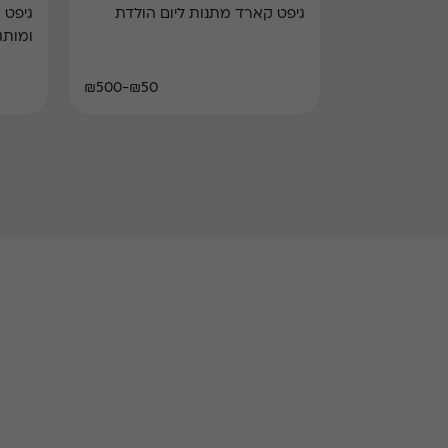
גיפט קארד מתנות ליום הולדת
ומותג
₪50-₪500