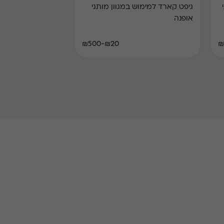
גיפט קארד למימוש במגוון מותגי
אופנה
₪20-₪500