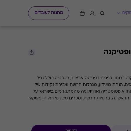
מתנות לעובדים
פטיקנה
 במגוון סניפים בפריסה ארצית, הכרטיס כולל כפל
פים, הנחת מועדון, מגבלות הרשת וצבירת נקודות של
קה שירותי אופטומטריה ואודיולוגיה מהמתקדמים בישראל על
 הראשונה. בחנויות הרשת נמכרים משקפי ראייה, משקפי
שמש, עדשות מגע ומכשירי שמיעה הרשת מעסיקה למעלה מ - 550 עובדים, ביניהם 150
שיון משרד הבריאות. על פי הערכות בענף, הרשת