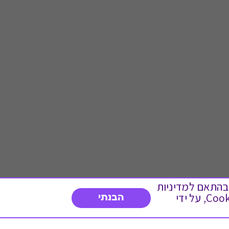
 ועוד, בהתאם למדיניות
הפרטיות. המשך גלישה באתר מהווה הסכמה לשימוש זה. באפשרותך לשנות את הגדרות ה- Cookies, על ידי
הבנתי
דברו איתנו