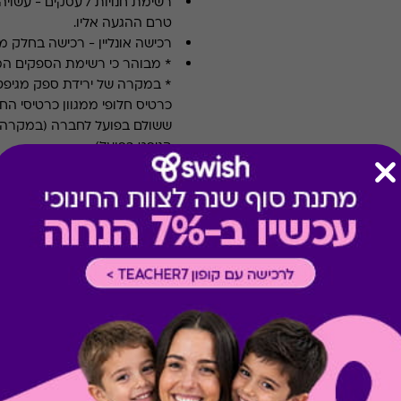
רשימת חנויות / עסקים
-
עשויה
טרם ההגעה אליו.
רכישה אונליין
-
רכישה בחלק מאת
* מבוהר כי רשימת הספקים ה
* במקרה של ירידת ספק מגיפט
כרטיס חלופי ממגוון כרטיסי הח
ששולם בפועל לחברה (במקרה כז
הגיפט בפועל).
קיבלת מתנה כזו?