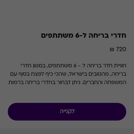
חדרי בריחה ל-6 משתתפים
720 ₪
חוויית חדר בריחה ל - 6 משתתפים, במגוון חדרי
בריחה, מהטובים בישראל, שהכי כיף לפצח בסוף עם
המשפחה והחברים. ניתן לבחור בחדרי בריחה ברמות
קושי ונושא משתנים המתאימים למגוון אירועים
משמחים: דייט רומנטי, בילוי משפחתי, חגיגות יום
הולדת, ימי גיבוש, קבוצות וילדים.
לקנייה