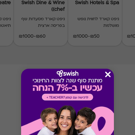
eatre
Swish Dine & Wine
Swish Hotels & Spa
(chef)
גיפט קארד לחווית נופש
גיפט קארד מסעדות שף
מושלמת
בפריסה ארצית
תיאטר
₪60-₪1000
₪50-₪1000