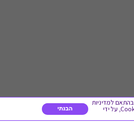
 ועוד, בהתאם למדיניות
הפרטיות. המשך גלישה באתר מהווה הסכמה לשימוש זה. באפשרותך לשנות את הגדרות ה- Cookies, על ידי
הבנתי
דברו איתנו