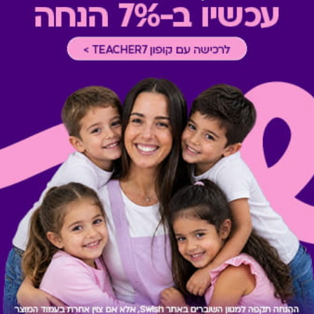
לתשומת לבכם, ייתכנו עלויות ו/
המימוש יש לברר מול בית העס
מתנות ששווה לך להכיר
Swish Hotels & Spa
Swish 
גיפט קארד למעל 900 רשתות
גיפט קארד לחווית נופש מושלמת