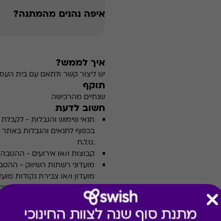
איפה נהנים מהמתנה?
איך לממש?
יש ליצור קשר ולתאם עם בית הע
תוקף
שנתיים מהרכישה
חשוב לדעת
תנאי שימוש והגבלות
-
לקבלת פ
.ט.ל.ח
קבוצות ו/או אירועים
-
ההטבה א
מועדוני רשתות השיווק
-
ההטבה
מועדון ו/או צבירת נקודות מועדו
רשימת חנויות / עסקים
-
עשויה
טרם ההגעה אליו.
רכישה אונליין
-
רכישה בחלק מאת