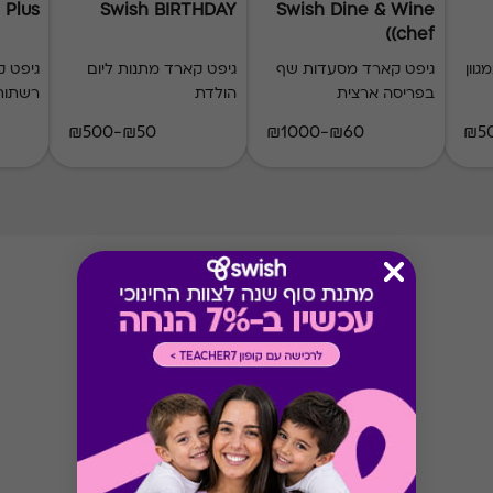
 Plus
Swish BIRTHDAY
Swish Dine & Wine
(chef)
וון
גיפט קארד מסעדות שף
גיפט קארד מתנות ליום
בפריסה ארצית
הולדת
רשתות 
₪50-₪500
₪60-₪1000