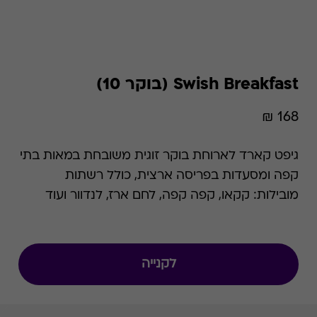
Swish Breakfast (בוקר 10)
168 ₪
גיפט קארד לארוחת בוקר זוגית משובחת במאות בתי
קפה ומסעדות בפריסה ארצית, כולל רשתות
מובילות: קקאו, קפה קפה, לחם ארז, לנדוור ועוד
כמצוין באתר. לתשומת לבך כי שם המוצר השתנה
מבוקר 10 ל- Swish Breakfast. המידע שבעמוד
Swish Breakfast תקף גם לגבי בוקר 10, לרבות כל
לקנייה
התנאים ו/או המצגים ו/או רשימת הרשתות וכו'.