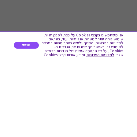
אנו משתמשים בקבצי Cookies על מנת לספק חווית
שימוש נוחה יותר למטרות אנליטיות ועוד, בהתאם
למדיניות הפרטיות. המשך גלישה באתר מהווה הסכמה
הבנתי
לשימוש זה. באפשרותך לשנות את הגדרות ה-
Cookies, על ידי התאמה אישית של הגדרות הדפדפן
לתת מתנה
שלך.
למדיניות הפרטיות
ומידע אודות קבצי Cookies.
כל המתנות
מתנות ללידה
מתנה למורה ולגננת לסוף שנה
מסעדות ובתי קפה
ארוחות בוקר
יקבים ומבשלות
צימרים ובתי מלון